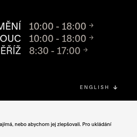
CH MÍST
MĚNÍ
10:00 - 18:00
MOUC
10:00 - 18:00
ĚŘÍŽ
8:30 - 17:00
ENGLISH
OVÉ STRÁNCE
zajímá, nebo abychom jej zlepšovali. Pro ukládání