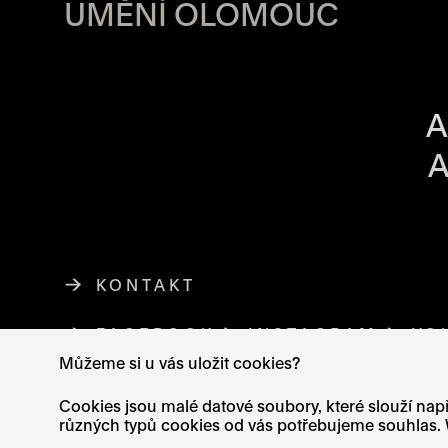
UMĚNÍ OLOMOUC
OTVÍRACÍ DO
A
A
KONTAKT
FACEBOOK
ODKAZ SE OTEVŘE NA NO
INSTAGRAM
ODKAZ SE 
YO
Můžeme si u vás uložit cookies?
Cookies jsou malé datové soubory, které slouží např
různých typů cookies od vás potřebujeme souhlas. W