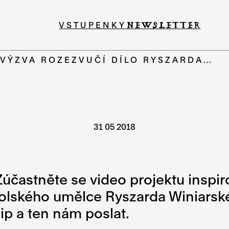
VSTUPENKY
NEWSLETTER
VÝZVA ROZEZVUČÍ DÍLO RYSZARDA…
31 05 2018
Zúčastněte se video projektu inspi
lského umělce Ryszarda Winiarskéh
lip a ten nám poslat.