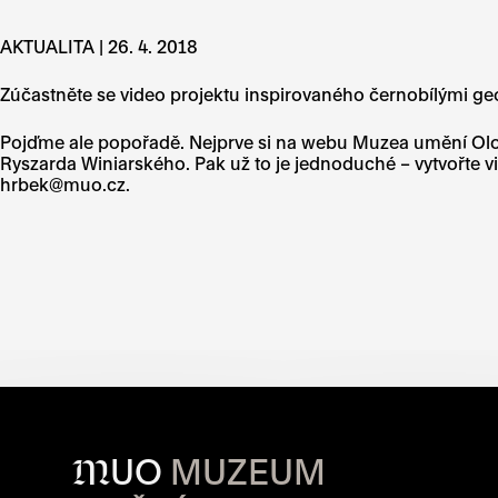
AKTUALITA | 26. 4. 2018
Zúčastněte se video projektu inspirovaného černobílými geo
Pojďme ale popořadě. Nejprve si na webu Muzea umění Olomo
Ryszarda Winiarského
. Pak už to je jednoduché – vytvořte
hrbek@muo.cz
.
M
UO
MUZEUM