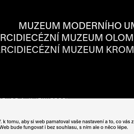
BA JEDNOTLIVÝ
MUZEUM MODERNÍHO U
RCIDIECÉZNÍ MUZEUM OLO
RCIDIECÉZNÍ MUZEUM KROM
VÉ STRÁNCE
OTEVŘE NA NOVÉ STRÁNCE
UTUBE
ODKAZ SE OTEVŘE NA NOVÉ STRÁNCE
X (TWITTER)
ODKAZ SE OTEVŘE NA N
. k tomu, aby si web pamatoval vaše nastavení a to, co vás 
eb bude fungovat i bez souhlasu, s ním ale o něco lépe.