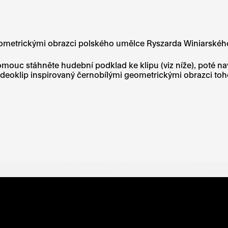
metrickými obrazci polského umělce Ryszarda Winiarského. St
uc stáhněte hudební podklad ke klipu (viz níže), poté nav
 videoklip inspirovaný černobílými geometrickými obrazci to