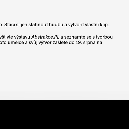
ačí si jen stáhnout hudbu a vytvořit vlastní klip.
štivte výstavu
Abstrakce.PL
a seznamte se s tvorbou
hoto umělce a
svůj výtvor zašlete do 19. srpna na