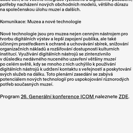
potřeby nacházení nových obchodních modelů, většího důrazu
na společenskou úlohu muzeí a dalších.
Komunikace: Muzea a nové technologie
Nové technologie jsou pro muzea nejen cenným nástrojem pro
tvorbu digitálních výstav a lepší zapojení publika, ale také
účinným prostředkem k ochraně a uchovávání sbírek, snižování
organizačních nákladů a rozšiřování dostupnosti kulturních
institucí. Využívání digitálních nástrojů se zintenzivnilo
v důsledku nedávného nuceného uzavření většiny muzeí
po celém světě, kdy se mnoho z nich uchýlilo k používání
digitálních nástrojů k udržení kontaktu s veřejností a poskytování
svých služeb na dálku. Toto plenární zasedání se zabývá
potenciálem nových technologií pro uspokojování různorodých
potřeb současných muzeí.
Program
26. Generální konference ICOM
naleznete
ZDE
.
Foto: MUO / Tereza Hrubá