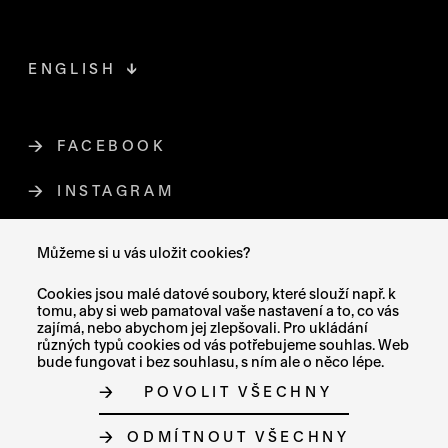
ENGLISH
FACEBOOK
ODKAZ SE OTEVŘE NA NOVÉ STR
INSTAGRAM
ODKAZ SE OTEVŘE NA NOVÉ STR
YOUTUBE
ODKAZ SE OTEVŘE NA NOVÉ STRÁ
Můžeme si u vás uložit cookies?
X (TWITTER)
ODKAZ SE OTEVŘE NA NOVÉ ST
Cookies jsou malé datové soubory, které slouží např. k
tomu, aby si web pamatoval vaše nastavení a to, co vás
zajímá, nebo abychom jej zlepšovali. Pro ukládání
různých typů cookies od vás potřebujeme souhlas. Web
bude fungovat i bez souhlasu, s ním ale o něco lépe.
MAPA STRÁNEK
POVOLIT VŠECHNY
PROHLÁŠENÍ O PŘÍSTUPNOSTI
GDPR
O COOKIES
ODMÍTNOUT VŠECHNY