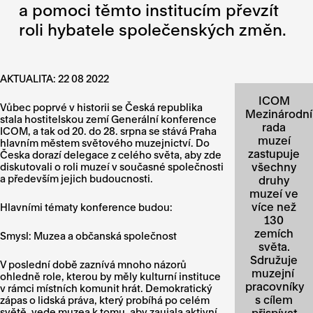
a pomoci těmto institucím převzít
roli hybatele společenských změn.
AKTUALITA: 22 08 2022
ICOM
Vůbec poprvé v historii se Česká republika
Mezinárodní
stala hostitelskou zemí Generální konference
rada
ICOM, a tak od 20. do 28. srpna se stává Praha
muzeí
hlavním městem světového muzejnictví. Do
zastupuje
Česka dorazí delegace z celého světa, aby zde
všechny
diskutovali o roli muzeí v současné společnosti
a především jejich budoucnosti.
druhy
muzeí ve
více než
Hlavními tématy konference budou:
130
zemích
Smysl: Muzea a občanská společnost
světa.
Sdružuje
V poslední době zaznívá mnoho názorů
muzejní
ohledně role, kterou by měly kulturní instituce
pracovníky
v rámci místních komunit hrát. Demokratický
s cílem
zápas o lidská práva, který probíhá po celém
světě, vede muzea k tomu, aby zaujala aktivní
přispívat