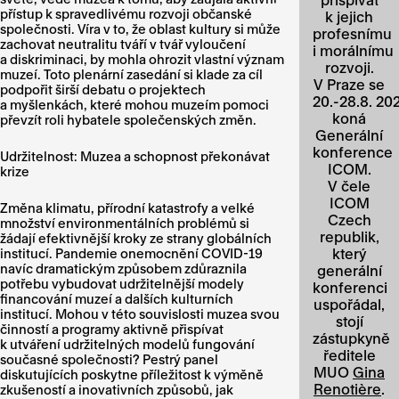
přístup k spravedlivému rozvoji občanské
k jejich
společnosti. Víra v to, že oblast kultury si může
profesnímu
zachovat neutralitu tváří v tvář vyloučení
i morálnímu
a diskriminaci, by mohla ohrozit vlastní význam
rozvoji.
muzeí. Toto plenární zasedání si klade za cíl
V Praze se
podpořit širší debatu o projektech
20.-28.8. 20
a myšlenkách, které mohou muzeím pomoci
koná
převzít roli hybatele společenských změn.
Generální
konference
Udržitelnost: Muzea a schopnost překonávat
ICOM.
krize
V čele
ICOM
Změna klimatu, přírodní katastrofy a velké
Czech
množství environmentálních problémů si
republik,
žádají efektivnější kroky ze strany globálních
který
institucí. Pandemie onemocnění COVID-19
navíc dramatickým způsobem zdůraznila
generální
potřebu vybudovat udržitelnější modely
konferenci
financování muzeí a dalších kulturních
uspořádal,
institucí. Mohou v této souvislosti muzea svou
stojí
činností a programy aktivně přispívat
zástupkyně
k utváření udržitelných modelů fungování
ředitele
současné společnosti? Pestrý panel
MUO
Gina
diskutujících poskytne příležitost k výměně
Renotière
.
zkušeností a inovativních způsobů, jak