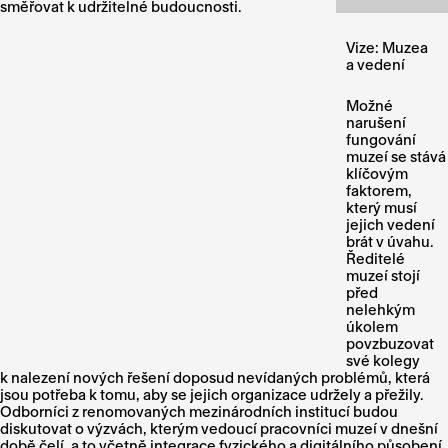
směřovat k udržitelné budoucnosti.
Vize: Muzea
a vedení
Možné
narušení
fungování
muzeí se stává
klíčovým
faktorem,
který musí
jejich vedení
brát v úvahu.
Ředitelé
muzeí stojí
před
nelehkým
úkolem
povzbuzovat
své kolegy
k nalezení nových řešení doposud nevídaných problémů, která
jsou potřeba k tomu, aby se jejich organizace udržely a přežily.
Odborníci z renomovaných mezinárodních institucí budou
diskutovat o výzvách, kterým vedoucí pracovníci muzeí v dnešní
době čelí, a to včetně integrace fyzického a digitálního působení,