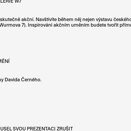
LERIE W7
de skutečně akční. Navštívíte během něj nejen výstavu čes
rmova 7). Inspirováni akčním uměním budete tvořit přímo na 
MĚNÍ
hy Davida Černého.
USEL SVOU PREZENTACI ZRUŠIT