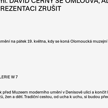
dětmi. DAVID ČERNÝ SE OMLOUVÁ, 
REZENTACI ZRUŠIT
m umění na pátek 19. května, kdy se koná Olomoucká muzej
LERIE W 7
tek před Muzeem moderního umění v Denisově ulici a končit
, žen a dětí. Tradiční cestou, od ucha k uchu, si budou př