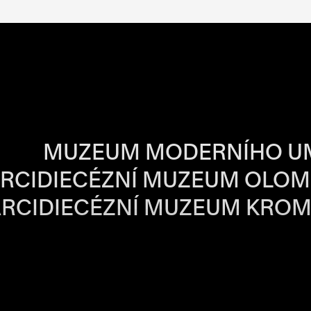
BA JEDNOTLIVÝ
MUZEUM MODERNÍHO U
RCIDIECÉZNÍ MUZEUM OLO
RCIDIECÉZNÍ MUZEUM KROM