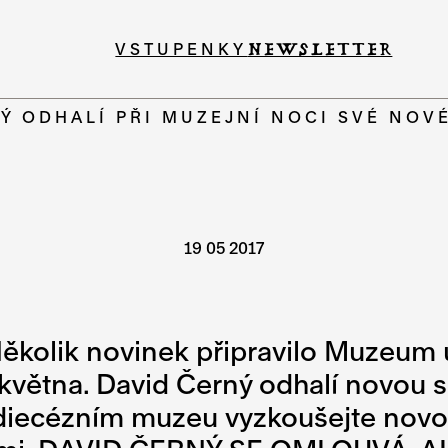
VSTUPENKY
NEWSLETTER
Ý ODHALÍ PŘI MUZEJNÍ NOCI SVÉ NOV
19 05 2017
Několik novinek připravilo Muzeum
. května. David Černý odhalí novo
iecézním muzeu vyzkoušejte novou 