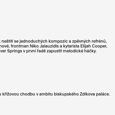
ku; neštítí se jednoduchých kompozic a zpěvných refrénů,
ové, frontman Niko Jalauzidis a kytarista Elijah Cooper,
Silver Springs v první řadě zapustit melodické háčky.
ou křížovou chodbu v ambitu biskupského Zdíkova paláce.