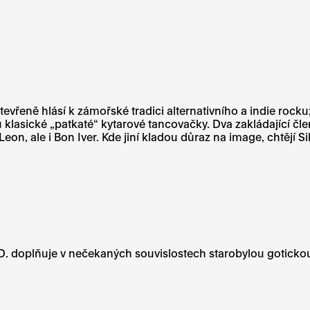
tevřeně hlásí k zámořské tradici alternativního a indie roc
klasické „patkaté“ kytarové tancovačky. Dva zakládající člen
Leon, ale i Bon Iver. Kde jiní kladou důraz na image, chtějí 
.D. doplňuje v nečekaných souvislostech starobylou gotick