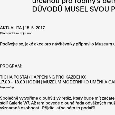
určenou pro rodiny s 
DŮVODŮ MUSEL SVOU P
AKTUALITA | 15. 5. 2017
Olomoucká muzejní noc
Podívejte se, jaké akce pro návštěvníky připravilo Muzeu
PROGRAM:
TICHÁ POŠTA!
(HAPPENING PRO KAŽDÉHO)
17.00 – 18.00 HODIN | MUZEUM MODERNÍHO UMĚNÍ A GA
happening
Společně vytvoříme dlouhý živý řetěz, který bude mít začá
sídlí Galerie W7. Až tam povede dlouhá řada odvážných mužů
významná osobnost. Přijďte, ať se nám to podaří!