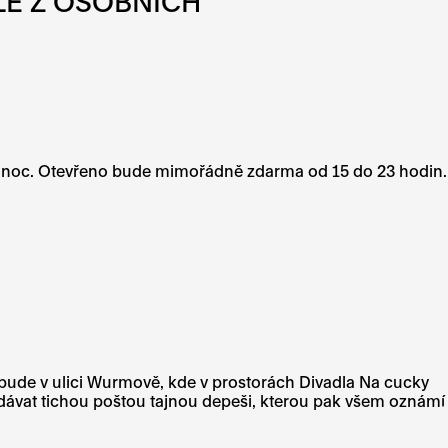
ALE Z OSOBNÍCH
ní noc. Otevřeno bude mimořádně zdarma od 15 do 23 hodin.
 bude v ulici Wurmově, kde v prostorách Divadla Na cucky
edávat tichou poštou tajnou depeši, kterou pak všem oznámí