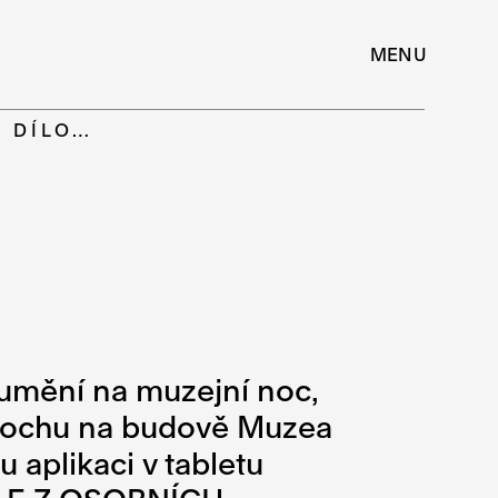
MENU
É DÍLO…
 umění na muzejní noc,
u sochu na budově Muzea
aplikaci v tabletu