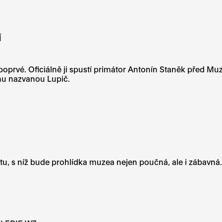
Í
 poprvé. Oficiálně ji spustí primátor Antonín Staněk před 
hu nazvanou Lupič.
abletu, s níž bude prohlídka muzea nejen poučná, ale i zábav