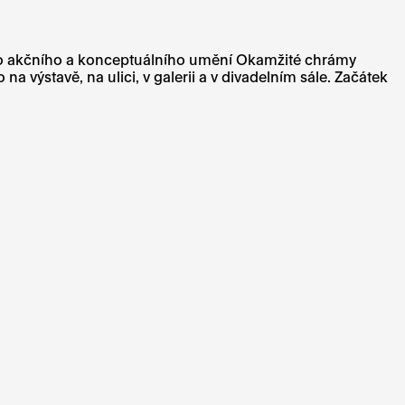
kého akčního a konceptuálního umění Okamžité chrámy
výstavě, na ulici, v galerii a v divadelním sále. Začátek