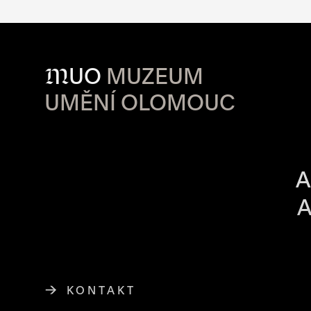
M
UO
MUZEUM
UMĚNÍ OLOMOUC
OTVÍRACÍ DO
A
A
KONTAKT