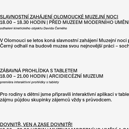
SLAVNOSTNÍ ZAHÁJENÍ OLOMOUCKÉ MUZEJNÍ NOCI
18.00 – 18.30 HODIN | PŘED MUZEEM MODERNÍHO UMĚN
odhalení kinetického objektu Davida Černého
V Olomouci se letos koná slavnostní zahájení Muzejní noci
Černý odhalí na budově muzea svou nejnovější práci – soc
ZÁBAVNÁ PROHLÍDKA S TABLETEM
18.00 – 21.00 HODIN | ARCIDIECÉZNÍ MUZEUM
premiéra interaktivní prohlídky s tablety
Pro rodiny s dětmi jsme připravili interaktivní aplikaci v t
zájmu půjdou skupinky zájemců vždy s průvodcem.
DOVNITŘ, VEN A ZASE DOVNITŘ!