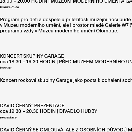
18.00 – 20.00 HODIN | MUZEUM MODERNÍHO UMĚNÍ A GA
tvořivá dílna
Program pro děti a dospělé u příležitosti muzejní noci bu
v Muzeu moderního umění, ale i prostor mladé Galerie W7 (Wu
programu vždy v Muzeu moderního umění Olomouc.
KONCERT SKUPINY GARAGE
cca 18.30 – 19.30 HODIN | PŘED MUZEEM MODERNÍHO U
koncert
Koncert rockové skupiny Garage jako pocta k odhalení soc
DAVID ČERNÝ: PREZENTACE
cca 19.30 – 20.30 HODIN | DIVADLO HUDBY
prezentace
DAVID ČERNÝ SE OMLOUVÁ, ALE Z OSOBNÍCH DŮVODŮ M