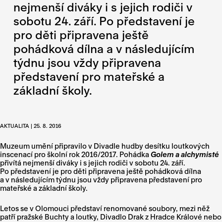
nejmenší diváky i s jejich rodiči v
sobotu 24. září. Po představení je
pro děti připravena ještě
pohádková dílna a v následujícím
týdnu jsou vždy připravena
představení pro mateřské a
základní školy.
AKTUALITA | 25. 8. 2016
Muzeum umění připravilo v Divadle hudby desítku loutkových
inscenací pro školní rok 2016/2017. Pohádka
Golem a alchymisté
přivítá nejmenší diváky i s jejich rodiči v sobotu 24. září.
Po představení je pro děti připravena ještě pohádková dílna
a v následujícím týdnu jsou vždy připravena představení pro
mateřské a základní školy.
Letos se v Olomouci představí renomované soubory, mezi něž
patří pražské Buchty a loutky, Divadlo Drak z Hradce Králové nebo