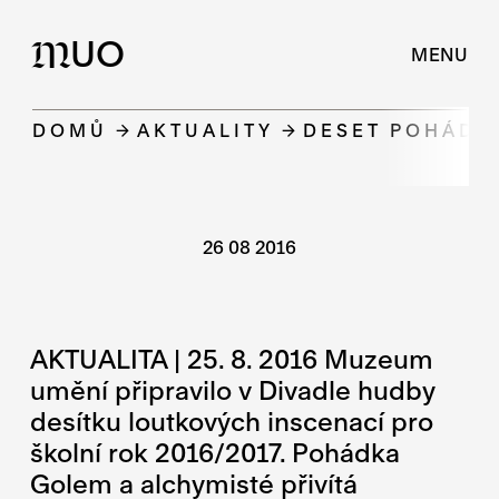
UO
M
MENU
DOMŮ
AKTUALITY
DESET POHÁDE
26 08 2016
AKTUALITA | 25. 8. 2016 Muzeum
umění připravilo v Divadle hudby
desítku loutkových inscenací pro
školní rok 2016/2017. Pohádka
Golem a alchymisté přivítá