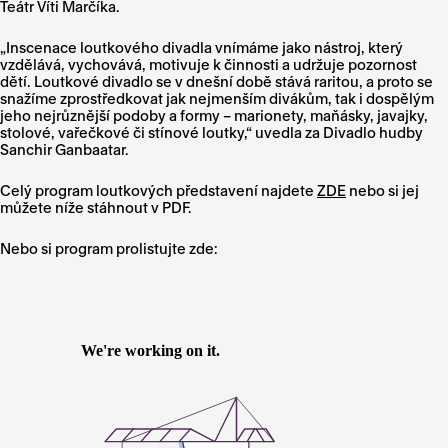
Teátr Víti Marčíka.
„Inscenace loutkového divadla vnímáme jako nástroj, který
vzdělává, vychovává, motivuje k činnosti a udržuje pozornost
dětí. Loutkové divadlo se v dnešní době stává raritou, a proto se
snažíme zprostředkovat jak nejmenším divákům, tak i dospělým
jeho nejrůznější podoby a formy – marionety, maňásky, javajky,
stolové, vařečkové či stínové loutky,“ uvedla za Divadlo hudby
Sanchir Ganbaatar.
Celý program loutkových představení najdete
ZDE
nebo si jej
můžete níže stáhnout v PDF.
Nebo si program prolistujte zde: