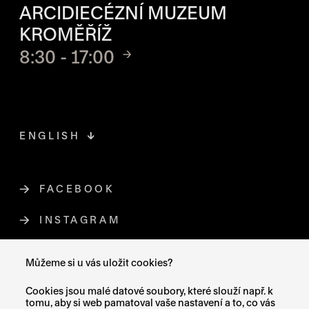
ARCIDIECÉZNÍ MUZEUM
KROMĚŘÍŽ
8:30 - 17:00
ENGLISH
FACEBOOK
ODKAZ SE OTEVŘE NA NOVÉ STR
INSTAGRAM
ODKAZ SE OTEVŘE NA NOVÉ STR
YOUTUBE
ODKAZ SE OTEVŘE NA NOVÉ STRÁ
Můžeme si u vás uložit cookies?
X (TWITTER)
ODKAZ SE OTEVŘE NA NOVÉ ST
Cookies jsou malé datové soubory, které slouží např. k
tomu, aby si web pamatoval vaše nastavení a to, co vás