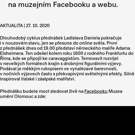
na muzejním Facebooku a webu.
AKTUALITA | 27. 10. 2020
Dlouhodobý cyklus přednášek Ladislava Daniela pokračuje
i v nouzovém stavu, jen se přesune do online světa. První
z přednášek
dnes od 19.00
představí německého malíře Adama
Elsheimera. Ten odešel kolem roku 1600 z rodného Frankfurtu do
Říma, kde se připojil ke caravaggistům. Temnosvit rozvíjel
v nevelkých formátech krajin s drobnými figurálními výjevy.
Podával je měkkým rukopisem ve vynalézavé barevnosti,
v nočních výjevech často s překvapivými světelnými efekty. Silně
inspiroval italské i záalpské malířství.
Přednášku budete moct sledovat živě na
Facebooku
Muzea
umění Olomouc a zde: