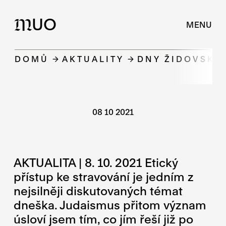
UO
M
MENU
DOMŮ
AKTUALITY
DNY ŽIDOVSKÉ 
08 10 2021
AKTUALITA | 8. 10. 2021 Etický
přístup ke stravování je jedním z
nejsilněji diskutovaných témat
dneška. Judaismus přitom význam
úsloví jsem tím, co jím řeší již po