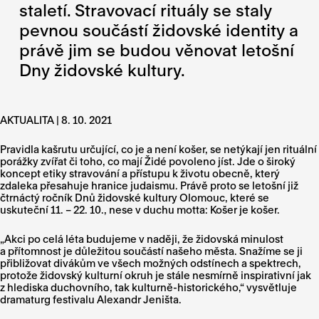
staletí. Stravovací rituály se staly
pevnou součástí židovské identity a
právě jim se budou věnovat letošní
Dny židovské kultury.
AKTUALITA | 8. 10. 2021
Pravidla kašrutu určující, co je a není košer, se netýkají jen rituální
porážky zvířat či toho, co mají Židé povoleno jíst. Jde o široký
koncept etiky stravování a přístupu k životu obecně, který
zdaleka přesahuje hranice judaismu. Právě proto se letošní již
čtrnáctý ročník Dnů židovské kultury Olomouc, které se
uskuteční 11. – 22. 10., nese v duchu motta: Košer je košer.
„Akci po celá léta budujeme v naději, že židovská minulost
a přítomnost je důležitou součástí našeho města. Snažíme se ji
přibližovat divákům ve všech možných odstínech a spektrech,
protože židovský kulturní okruh je stále nesmírně inspirativní jak
z hlediska duchovního, tak kulturně-historického,“ vysvětluje
dramaturg festivalu Alexandr Jeništa.