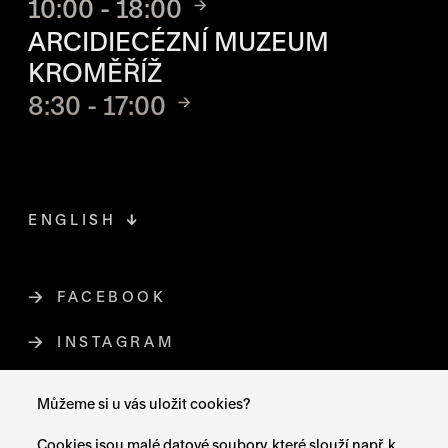
10:00 - 18:00
ARCIDIECÉZNÍ MUZEUM
KROMĚŘÍŽ
8:30 - 17:00
ENGLISH
FACEBOOK
ODKAZ SE OTEVŘE NA NOVÉ STR
INSTAGRAM
ODKAZ SE OTEVŘE NA NOVÉ STR
YOUTUBE
ODKAZ SE OTEVŘE NA NOVÉ STRÁ
Můžeme si u vás uložit cookies?
X (TWITTER)
ODKAZ SE OTEVŘE NA NOVÉ ST
Cookies jsou malé datové soubory, které slouží např. k