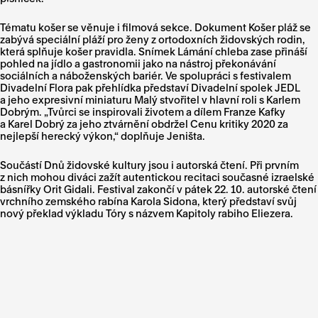
Tématu košer se věnuje i filmová sekce. Dokument Košer pláž se
zabývá speciální pláží pro ženy z ortodoxních židovských rodin,
která splňuje košer pravidla. Snímek Lámání chleba zase přináší
pohled na jídlo a gastronomii jako na nástroj překonávání
sociálních a náboženských bariér. Ve spolupráci s festivalem
Divadelní Flora pak přehlídka představí Divadelní spolek JEDL
a jeho expresivní miniaturu Malý stvořitel v hlavní roli s Karlem
Dobrým. „Tvůrci se inspirovali životem a dílem Franze Kafky
a Karel Dobrý za jeho ztvárnění obdržel Cenu kritiky 2020 za
nejlepší herecký výkon,“ doplňuje Jeništa.
Součástí Dnů židovské kultury jsou i autorská čtení. Při prvním
z nich mohou diváci zažít autentickou recitaci současné izraelské
básnířky Orit Gidali. Festival zakončí v pátek 22. 10. autorské čtení
vrchního zemského rabína Karola Sidona, který představí svůj
nový překlad výkladu Tóry s názvem Kapitoly rabiho Eliezera.