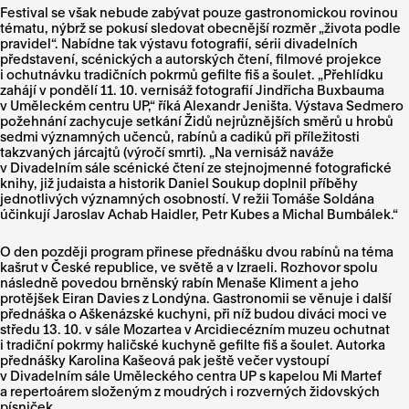
Festival se však nebude zabývat pouze gastronomickou rovinou
tématu, nýbrž se pokusí sledovat obecnější rozměr „života podle
pravidel“. Nabídne tak výstavu fotografií, sérii divadelních
představení, scénických a autorských čtení, filmové projekce
i ochutnávku tradičních pokrmů gefilte fiš a šoulet. „Přehlídku
zahájí v pondělí 11. 10. vernisáž fotografií Jindřicha Buxbauma
v Uměleckém centru UP,“ říká Alexandr Jeništa. Výstava Sedmero
požehnání zachycuje setkání Židů nejrůznějších směrů u hrobů
sedmi významných učenců, rabínů a cadiků při příležitosti
takzvaných járcajtů (výročí smrti). „Na vernisáž naváže
v Divadelním sále scénické čtení ze stejnojmenné fotografické
knihy, již judaista a historik Daniel Soukup doplnil příběhy
jednotlivých významných osobností. V režii Tomáše Soldána
účinkují Jaroslav Achab Haidler, Petr Kubes a Michal Bumbálek.“
O den později program přinese přednášku dvou rabínů na téma
kašrut v České republice, ve světě a v Izraeli. Rozhovor spolu
následně povedou brněnský rabín Menaše Kliment a jeho
protějšek Eiran Davies z Londýna. Gastronomii se věnuje i další
přednáška o Aškenázské kuchyni, při níž budou diváci moci ve
středu 13. 10. v sále Mozartea v Arcidiecézním muzeu ochutnat
i tradiční pokrmy haličské kuchyně gefilte fiš a šoulet. Autorka
přednášky Karolina Kašeová pak ještě večer vystoupí
v Divadelním sále Uměleckého centra UP s kapelou Mi Martef
a repertoárem složeným z moudrých i rozverných židovských
písniček.