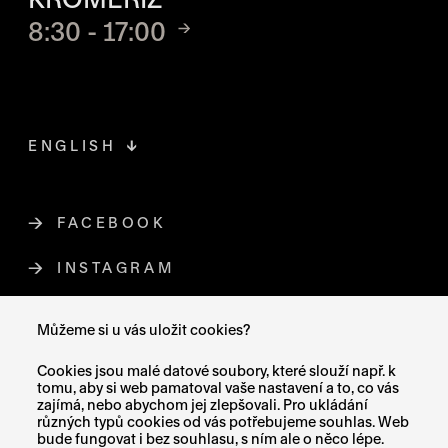
8:30 - 17:00
ENGLISH
FACEBOOK
ODKAZ SE OTEVŘE NA NOVÉ STR
INSTAGRAM
ODKAZ SE OTEVŘE NA NOVÉ STR
YOUTUBE
ODKAZ SE OTEVŘE NA NOVÉ STRÁ
Můžeme si u vás uložit cookies?
X (TWITTER)
ODKAZ SE OTEVŘE NA NOVÉ ST
Cookies jsou malé datové soubory, které slouží např. k
tomu, aby si web pamatoval vaše nastavení a to, co vás
zajímá, nebo abychom jej zlepšovali. Pro ukládání
různých typů cookies od vás potřebujeme souhlas. Web
bude fungovat i bez souhlasu, s ním ale o něco lépe.