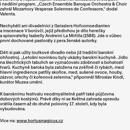
i nedělní program. „Czech Ensemble Baroque Orchestra & Choir
zahrál Mozartovy Vesperae Solennes de Confessore,“ dodal
Valenta.
Nechyběli ani divadelníci z Geisslers Hofcomoedianten
a inscenace V borůvčí, jejiž předlohou je dílo herečky
a spisovatelky Isabelly Andreini La Mirtilla (1588). Jde o vůbec
první dochované pastorály z pera ženské autorky.
Děti si pak užily loutkové divadlo nebo již tradiční barokní
ohňostroj. „Letošní novinkou byly ukázky barokní kuchyně. Jídlo
na šlechtických tabulích se vyznačovalo zdobností a bohatostí
tvarů. Kuchyně baroka byla založena na zvěřině či rybách, mezi
hlavní ingredience patřily skořice, med, sušené ovoce, houby,
zázvor, ořechy či kořenová zelenina,“ připomněl Miroslav Kindl,
kurátor Muzea umění.
K baroknímu festivalu neodmyslitelně patří také půjčovna
dobových kostýmů. Právě díky ní se Květná zahrada opravdu
vrátila časem až do druhé poloviny 17. století, kdy byla
vybudována.
Více na:
www.hortusmagicus.cz