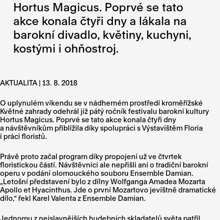
Hortus Magicus. Poprvé se tato
akce konala čtyři dny a lákala na
barokní divadlo, květiny, kuchyni,
kostými i ohňostroj.
AKTUALITA | 13. 8. 2018
O uplynulém víkendu se v nádherném prostředí kroměřížské
Květné zahrady odehrál již pátý ročník festivalu barokní kultury
Hortus Magicus. Poprvé se tato akce konala čtyři dny
a návštěvníkům přiblížila díky spolupráci s Výstavištěm Floria
i práci floristů.
Právě proto začal program díky propojení už ve čtvrtek
floristickou částí. Návštěvníci ale nepřišli ani o tradiční barokní
operu v podání olomouckého souboru Ensemble Damian.
„Letošní představení bylo z dílny Wolfganga Amadea Mozarta
Apollo et Hyacinthus. Jde o první Mozartovo jevištně dramatické
dílo,“ řekl Karel Valenta z Ensemble Damian.
Jednomu z nejslavnějších hudebních skladatelů světa patřil