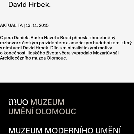
David Hrbek.
AKTUALITA | 13. 11. 2015
Opera Daniela Ruska Havel a Reed přinesla zhudebněný
rozhovor s českým prezidentem a americkým hudebníkem, který
s nimi vedl David Hrbek. Dílo s minimalistickými motivy
o konečnosti lidského života včera vyprodalo Mozartův sál
Arcidiecézního muzea Olomouc.
M
UO
MUZEUM
UMĚNÍ OLOMOUC
OTVÍRACÍ DOBA JEDNOTLIVÝ
MUZEUM MODERNÍHO UMĚNÍ