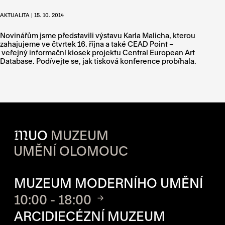
AKTUALITA | 15. 10. 2014
Novinářům jsme představili výstavu Karla Malicha, kterou
zahajujeme ve čtvrtek 16. října a také CEAD Point –
veřejný informační kiosek projektu Central European Art
Database. Podívejte se, jak tisková konference probíhala.
M
UO
MUZEUM
UMĚNÍ OLOMOUC
OTVÍRACÍ DOBA JEDNOTLIVÝ
MUZEUM MODERNÍHO UMĚNÍ
10:00 - 18:00
ARCIDIECÉZNÍ MUZEUM