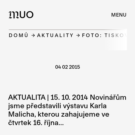
UO
M
MENU
DOMŮ
AKTUALITY
FOTO: TISKOVK
04 02 2015
AKTUALITA | 15. 10. 2014 Novinářům
jsme představili výstavu Karla
Malicha, kterou zahajujeme ve
čtvrtek 16. října...