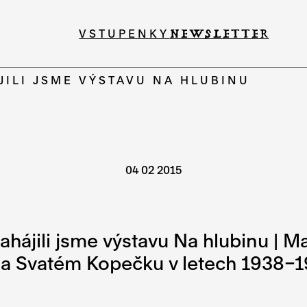
VSTUPENKY
NEWSLETTER
JILI JSME VÝSTAVU NA HLUBINU
04 02 2015
ahájili jsme výstavu Na hlubinu | Ma
Svatém Kopečku v letech 1938–1940