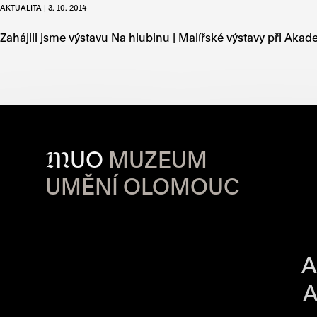
AKTUALITA | 3. 10. 2014
Zahájili jsme výstavu Na hlubinu | Malířské výstavy při Ak
M
UO
MUZEUM
UMĚNÍ OLOMOUC
OTVÍRACÍ DO
A
A