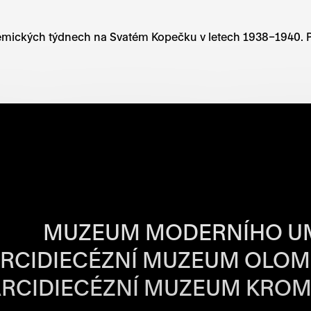
ademických týdnech na Svatém Kopečku v letech 1938–1940. P
BA JEDNOTLIVÝ
MUZEUM MODERNÍHO U
RCIDIECÉZNÍ MUZEUM OLO
RCIDIECÉZNÍ MUZEUM KROM