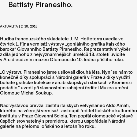
Battisty Piranesiho.
AKTUALITA | 2. 10. 2015
Hudba francouzského skladatele J. M. Hotteterra uvedla ve
čtvrtek 1. října vernisáž výstavy „geniálního grafika italského
baroka“ Giovanniho Battisty Piranesiho. Reprezentativní výběr
z díla jednoho z nejvýznamnějších umělců 18. století uvidíte
v Arcidiecézním muzeu Olomouc do 10. ledna příštího roku.
„O výstavu Piranesiho jsme usilovali dlouhá léta. Nyní se nám to
konečně díky spolupráci s Národní galerií v Praze a díky využití
bohaté grafické kolekce v arcibiskupských sbírkách v Kroměříži
podařilo,“ uvedl při slavnostním zahájení ředitel Muzea umění
Olomouc Michal Soukup.
Nad výstavou převzal záštitu italských velvyslanec Aldo Amati,
kterého na včerejší vernisáži zastoupil ředitel Italského kulturního
institutu v Praze Giovanni Sciola. Ten popřál olomoucké výstavě
úspěch srovnatelný s premiérou, kterou uspořádala Národní
galerie na přelomu loňského a letošního roku.