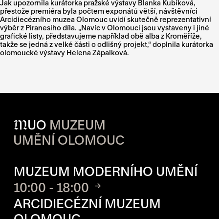
Jak upozornila kurátorka pražské výstavy Blanka Kubíková,
přestože premiéra byla počtem exponátů větší, návštěvníci
Arcidiecézního muzea Olomouc uvidí skutečně reprezentativní
výběr z Piranesiho díla. „Navíc v Olomouci jsou vystaveny i jiné
grafické listy, představujeme například obě alba z Kroměříže,
takže se jedná z velké části o odlišný projekt,“ doplnila kurátorka
olomoucké výstavy Helena Zápalková.
M
UO
MUZEUM
UMĚNÍ OLOMOUC
OTVÍRACÍ DOBA JEDNOTLIVÝ
MUZEUM MODERNÍHO UMĚNÍ
10:00 - 18:00
ARCIDIECÉZNÍ MUZEUM
OLOMOUC