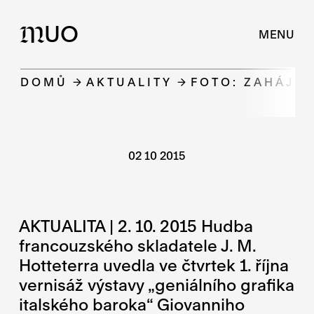
UO
M
MENU
DOMŮ
AKTUALITY
FOTO: ZAHÁJIL
02 10 2015
AKTUALITA | 2. 10. 2015 Hudba
francouzského skladatele J. M.
Hotteterra uvedla ve čtvrtek 1. října
vernisáž výstavy „geniálního grafika
italského baroka“ Giovanniho