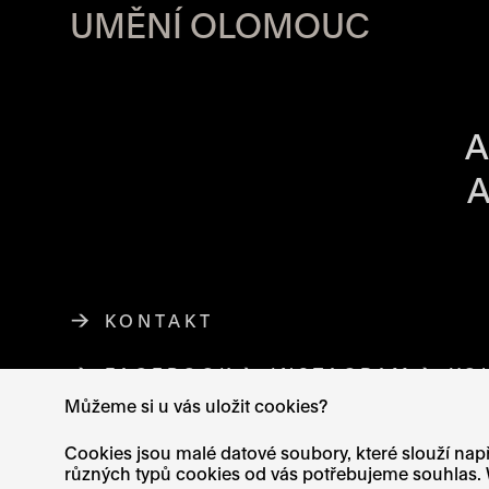
UMĚNÍ OLOMOUC
OTVÍRACÍ DO
A
A
KONTAKT
FACEBOOK
ODKAZ SE OTEVŘE NA NO
INSTAGRAM
ODKAZ SE 
YO
Můžeme si u vás uložit cookies?
Cookies jsou malé datové soubory, které slouží např
různých typů cookies od vás potřebujeme souhlas. W