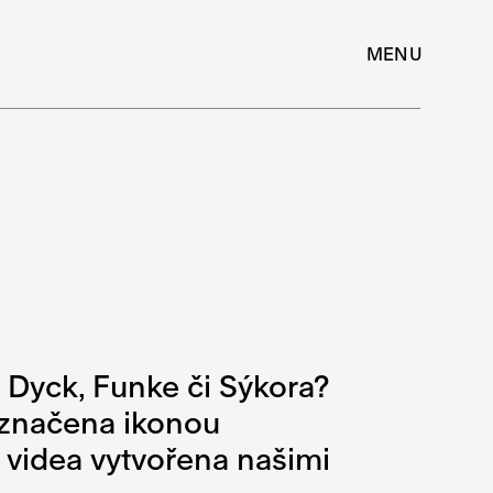
MENU
n Dyck, Funke či Sýkora?
 označena ikonou
a videa vytvořena našimi