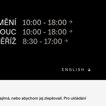
CH MÍST
MĚNÍ
10:00 - 18:00
MOUC
10:00 - 18:00
ĚŘÍŽ
8:30 - 17:00
ENGLISH
OVÉ STRÁNCE
zajímá, nebo abychom jej zlepšovali. Pro ukládání