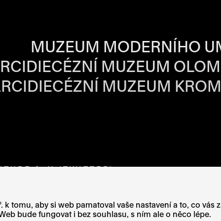
BA JEDNOTLIVÝ
MUZEUM MODERNÍHO U
RCIDIECÉZNÍ MUZEUM OLO
RCIDIECÉZNÍ MUZEUM KROM
VÉ STRÁNCE
OTEVŘE NA NOVÉ STRÁNCE
UTUBE
ODKAZ SE OTEVŘE NA NOVÉ STRÁNCE
X (TWITTER)
ODKAZ SE OTEVŘE NA N
. k tomu, aby si web pamatoval vaše nastavení a to, co vás 
eb bude fungovat i bez souhlasu, s ním ale o něco lépe.