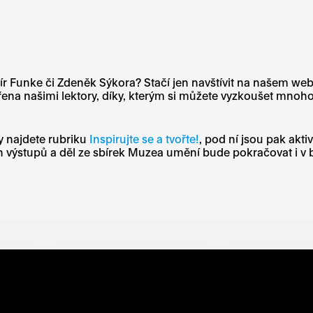
mír Funke či Zdeněk Sýkora? Stačí jen navštívit na našem we
vořena našimi lektory, díky, kterým si můžete vyzkoušet mnoh
ky najdete rubriku
Inspirujte se a tvořte!
, pod ní jsou pak akti
h výstupů a děl ze sbírek Muzea umění bude pokračovat i 