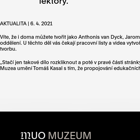
lektory.
AKTUALITA | 6. 4. 2021
Víte, že i doma můžete tvořit jako Anthonis van Dyck, Jaro
oddělení. U těchto děl vás čekají pracovní listy a videa vyt
tvorbu.
„Stačí jen takové dílo rozkliknout a poté v pravé části strán
Muzea umění Tomáš Kasal s tím, že propojování edukačníc
M
UO
MUZEUM