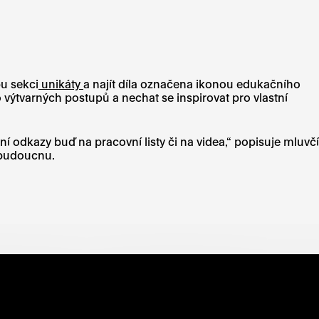
bu sekci
unikáty
a najít díla označena ikonou edukačního
o výtvarných postupů a nechat se inspirovat pro vlastní
vní odkazy buď na pracovní listy či na videa,“ popisuje mluvčí
v budoucnu.