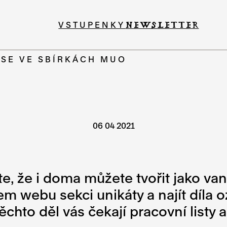
VSTUPENKY
NEWSLETTER
 SE VE SBÍRKÁCH MUO
06 04 2021
te, že i doma můžete tvořit jako va
šem webu sekci unikáty a najít díla
chto děl vás čekají pracovní listy 