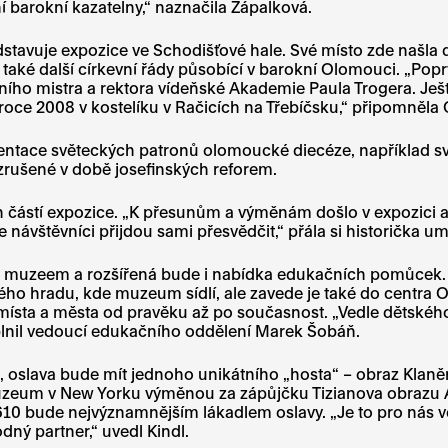
 barokní kazatelny,“ naznačila Zápalková.
stavuje expozice ve Schodišťové hale. Své místo zde našla 
aké další církevní řády působící v barokní Olomouci. „Popr
ího mistra a rektora vídeňské Akademie Paula Trogera. Ješt
 roce 2008 v kostelíku v Račicích na Třebíčsku,“ připomněla G
ntace světeckých patronů olomoucké diecéze, například sva
zrušené v době josefinských reforem.
h částí expozice. „K přesunům a výměnám došlo v expozici a
návštěvníci přijdou sami přesvědčit,“ přála si historička um
 muzeem a rozšířená bude i nabídka edukačních pomůcek. 
ého hradu, kde muzeum sídlí, ale zavede je také do centra 
místa a města od pravěku až po současnost. „Vedle dětské
oplnil vedoucí edukačního oddělení Marek Šobáň.
, oslava bude mít jednoho unikátního „hosta“ – obraz Klan
muzeum v New Yorku výměnou za zápůjčku Tizianova obrazu A
610 bude nejvýznamnějším lákadlem oslavy. „Je to pro nás v
ný partner,“ uvedl Kindl.