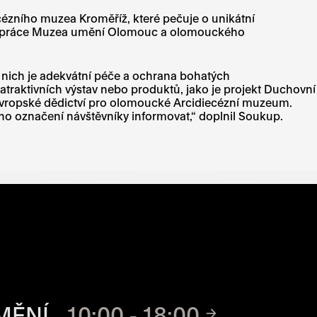
ézního muzea Kroměříž, které pečuje o unikátní
polupráce Muzea umění Olomouc a olomouckého
z nich je adekvátní péče a ochrana bohatých
 atraktivních výstav nebo produktů, jako je projekt Duchovní
lu Evropské dědictví pro olomoucké Arcidiecézní muzeum.
ho označení návštěvníky informovat,“ doplnil Soukup.
CH MÍST
MĚNÍ
10:00 - 18:00