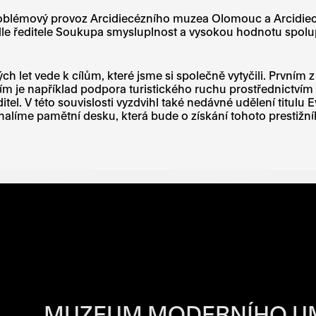
roblémový provoz Arcidiecézního muzea Olomouc a Arcidiec
odle ředitele Soukupa smysluplnost a vysokou hodnotu s
let vede k cílům, které jsme si společně vytyčili. Prvním 
lším je například podpora turistického ruchu prostřednictvím
itel. V této souvislosti vyzdvihl také nedávné udělení titu
líme pamětní desku, která bude o získání tohoto prestižní
BA JEDNOTLIVÝ
MUZEUM MODERNÍHO U