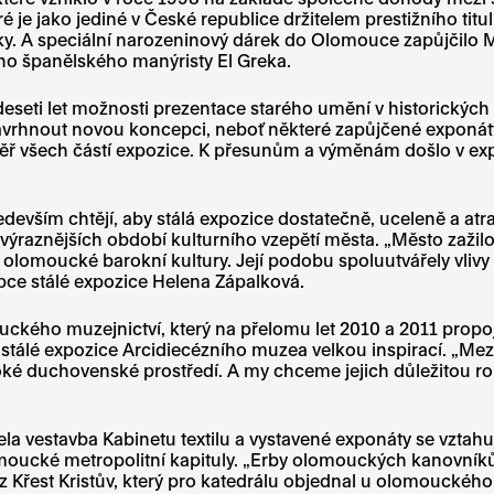
 je jako jediné v České republice držitelem prestižního titu
vníky. A speciální narozeninový dárek do Olomouce zapůjčil
ho španělského manýristy El Greka.
eseti let možnosti prezentace starého umění v historických 
 navrhnout novou koncepci, neboť některé zapůjčené exponáty j
ř všech částí expozice. K přesunům a výměnám došlo v expo
edevším chtějí, aby stálá expozice dostatečně, uceleně a at
výraznějších období kulturního vzepětí města. „Město zažil
moucké barokní kultury. Její podobu spoluutvářely vlivy z I
pce stálé expozice Helena Zápalková.
mouckého muzejnictví, který na přelomu let 2010 a 2011 pro
é stálé expozice Arcidiecézního muzea velkou inspirací. „Mez
roké duchovenské prostředí. A my chceme jejich důležitou rol
zela vestavba Kabinetu textilu a vystavené exponáty se vz
oucké metropolitní kapituly. „Erby olomouckých kanovníků n
z Křest Kristův, který pro katedrálu objednal u olomouckéh