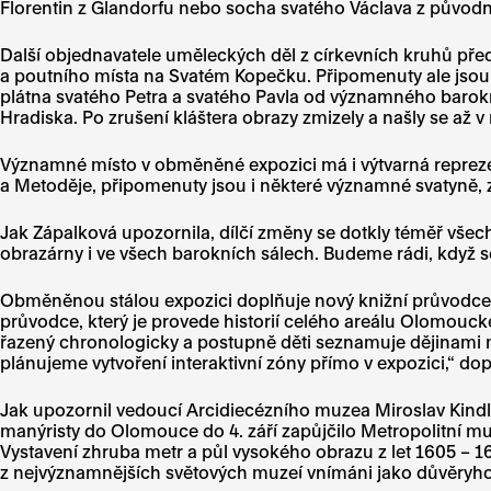
Florentin z Glandorfu nebo socha svatého Václava z původní
Další objednavatele uměleckých děl z církevních kruhů před
a poutního místa na Svatém Kopečku. Připomenuty ale jsou t
plátna svatého Petra a svatého Pavla od významného barokn
Hradiska. Po zrušení kláštera obrazy zmizely a našly se až v
Významné místo v obměněné expozici má i výtvarná repreze
a Metoděje, připomenuty jsou i některé významné svatyně, 
Jak Zápalková upozornila, dílčí změny se dotkly téměř všec
obrazárny i ve všech barokních sálech. Budeme rádi, když se 
Obměněnou stálou expozici doplňuje nový knižní průvodce
průvodce, který je provede historií celého areálu Olomouck
řazený chronologicky a postupně děti seznamuje dějinami 
plánujeme vytvoření interaktivní zóny přímo v expozici,“ d
Jak upozornil vedoucí Arcidiecézního muzea Miroslav Kindl
manýristy do Olomouce do 4. září zapůjčilo Metropolitní 
Vystavení zhruba metr a půl vysokého obrazu z let 1605 – 1
z nejvýznamnějších světových muzeí vnímáni jako důvěryhod