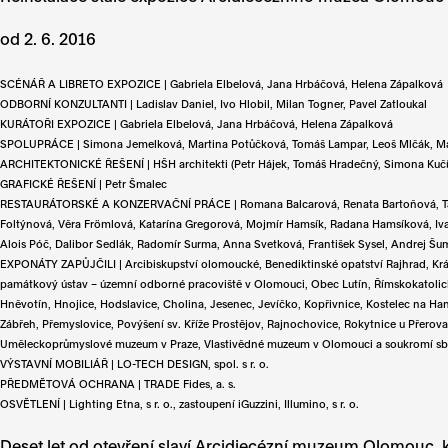
od 2. 6. 2016
SCÉNÁŘ A LIBRETO EXPOZICE | Gabriela Elbelová, Jana Hrbáčová, Helena Zápalková
ODBORNÍ KONZULTANTI | Ladislav Daniel, Ivo Hlobil, Milan Togner, Pavel Zatloukal
KURÁTOŘI EXPOZICE | Gabriela Elbelová, Jana Hrbáčová, Helena Zápalková
SPOLUPRÁCE | Simona Jemelková, Martina Potůčková, Tomáš Lampar, Leoš Mlčák, Ma
ARCHITEKTONICKÉ ŘEŠENÍ | HŠH architekti (Petr Hájek, Tomáš Hradečný, Simona Kučí
GRAFICKÉ ŘEŠENÍ | Petr Šmalec
RESTAURÁTORSKÉ A KONZERVAČNÍ PRÁCE | Romana Balcarová, Renata Bartoňová, Tatjana 
Foltýnová, Věra Frömlová, Katarína Gregorová, Mojmír Hamsík, Radana Hamsíková, Iva
Alois Póč, Dalibor Sedlák, Radomír Surma, Anna Svetková, František Sysel, Andrej Šu
EXPONÁTY ZAPŮJČILI | Arcibiskupství olomoucké, Benediktinské opatství Rajhrad, Kr
památkový ústav – územní odborné pracoviště v Olomouci, Obec Lutín, Římskokatolick
Hněvotín, Hnojice, Hodslavice, Cholina, Jesenec, Jevíčko, Kopřivnice, Kostelec na H
Zábřeh, Přemyslovice, Povýšení sv. Kříže Prostějov, Rajnochovice, Rokytnice u Přer
Uměleckoprůmyslové muzeum v Praze, Vlastivědné muzeum v Olomouci a soukromí sb
VÝSTAVNÍ MOBILIÁŘ | LO-TECH DESIGN, spol. s r. o.
PŘEDMĚTOVÁ OCHRANA | TRADE Fides, a. s.
OSVĚTLENÍ | Lighting Etna, s r. o., zastoupení iGuzzini, Illumino, s r. o.
Deset let od otevření slaví Arcidiecézní muzeum Olomouc, kt