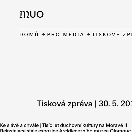
UO
M
DOMŮ
PRO MÉDIA
TISKOVÉ Z
Tisková zpráva | 30. 5. 20
Ke slávě a chvále | Tisíc let duchovní kultury na Moravě II
Reinstalace stálé expozice Arcidiecézního muzea Olomouc