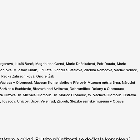
gerová, Lukáš Bureš, Magdalena Černá, Marie Dočekalová, Petr Douda, Marie
hlová, Miloslav Kubík, Jiří Látal, Vendula Látalová, Zdeňka Němcová, Václav Němec,
n, Radka Zahradníková, Ondřej Žák
sv. Václava v Olomouci, Muzeum Komenského v Přerově, Muzeum města Brna, Národní
Boršice u Buchlovic, Březová nad Svitavou, Dobromilice, Dolany u Olomouce,
vská Huzová, sv. Michala Olomouc, sv. Mořice Olomouc, sv. Václava Olomouc, Ostrava-
k, Tovačov, Uničov, Úsov, Velehrad, Zábřeh, Slezské zemské muzeum v Opavě,
tem a církví. Při této příležitosti se dočkala komplexní