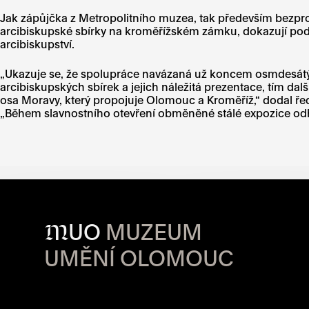
Jak zápůjčka z Metropolitního muzea, tak především bezp
arcibiskupské sbírky na kroměřížském zámku, dokazují p
arcibiskupství.
„Ukazuje se, že spolupráce navázaná už koncem osmdesátých 
arcibiskupských sbírek a jejich náležitá prezentace, tím da
osa Moravy, který propojuje Olomouc a Kroměříž,“ dodal řed
„Během slavnostního otevření obměněné stálé expozice odha
M
UO
MUZEUM
UMĚNÍ OLOMOUC
OTVÍRACÍ DO