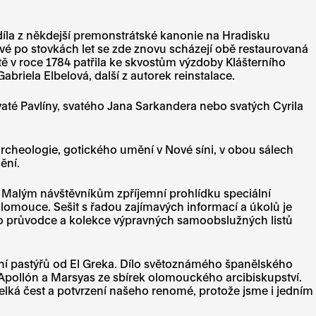
díla z někdejší premonstrátské kanonie na Hradisku
vé po stovkách let se zde znovu scházejí obě restaurovaná
ě v roce 1784 patřila ke skvostům výzdoby Klášterního
abriela Elbelová, další z autorek reinstalace.
té Pavlíny, svatého Jana Sarkandera nebo svatých Cyrila
rcheologie, gotického umění v Nové síni, v obou sálech
ění.
Malým návštěvníkům zpříjemní prohlídku speciální
Olomouce. Sešit s řadou zajímavých informací a úkolů je
ho průvodce a kolekce výpravných samoobslužných listů
ění pastýřů od El Greka. Dílo světoznámého španělského
pollón a Marsyas ze sbírek olomouckého arcibiskupství.
elká čest a potvrzení našeho renomé, protože jsme i jedním