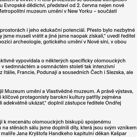
lu Evropské dědictví, představí od 2. června nejen nové
o Metropolitní muzeum umění v New Yorku – součástí
prostorách i jeho edukační potenciál. Přesto bylo nezbytné
sme museli vrátit a jiné jsme naopak získali,“ uvedl ředitel
zici archeologie, gotického umění v Nové síni, v obou
raktivně vypovídala o některých specificky olomouckých
o v sedmnáctém a osmnáctém století tak intenzivní
tálie, Francie, Podunají a sousedních Čech i Slezska, ale
pojil Muzeum umění a Vlastivědné muzeum. A právě výstava,
i klíčové protagonisty barokní kultury patřily zejména
i adekvátně ukázat,“ doplnil zástupce ředitele Ondřej
tahují k mecenátu olomouckých biskupů spojenému
a stěnách sálu jsme doplnili díly, která jsou svým vznikem
o malíře Jana Kryštofa Handkeho kapitulní děkan Kašpar