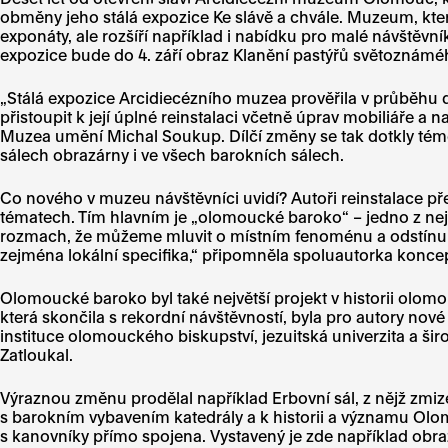
obměny jeho stálá expozice Ke slávě a chvále. Muzeum, které
exponáty, ale rozšíří například i nabídku pro malé návště
expozice bude do 4. září obraz Klanění pastýřů světoznámé
„Stálá expozice Arcidiecézního muzea prověřila v průběhu d
přistoupit k její úplné reinstalaci včetně úprav mobiliáře a
Muzea umění Michal Soukup. Dílčí změny se tak dotkly témě
sálech obrazárny i ve všech barokních sálech.
Co nového v muzeu návštěvníci uvidí? Autoři reinstalace př
tématech. Tím hlavním je „olomoucké baroko“ – jedno z nej
rozmach, že můžeme mluvit o místním fenoménu a odstínu olo
zejména lokální specifika,“ připomněla spoluautorka konce
Olomoucké baroko byl také největší projekt v historii olo
která skončila s rekordní návštěvností, byla pro autory nov
instituce olomouckého biskupství, jezuitská univerzita a ši
Zatloukal.
Výraznou změnu prodělal například Erbovní sál, z nějž zmi
s barokním vybavením katedrály a k historii a významu Olom
s kanovníky přímo spojena. Vystavený je zde například obra