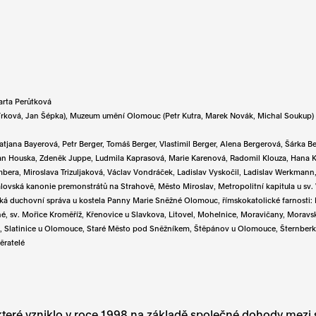
rta Perůtková
rková, Jan Šépka), Muzeum umění Olomouc (Petr Kutra, Marek Novák, Michal Soukup)
Bayerová, Petr Berger, Tomáš Berger, Vlastimil Berger, Alena Bergerová, Šárka Ber
n Houska, Zdeněk Juppe, Ludmila Kaprasová, Marie Karenová, Radomil Klouza, Hana Ko
mbera, Miroslava Trizuljaková, Václav Vondráček, Ladislav Vyskočil, Ladislav Werkman
álovská kanonie premonstrátů na Strahově, Město Miroslav, Metropolitní kapitula u 
á duchovní správa u kostela Panny Marie Sněžné Olomouc, římskokatolické farnosti: 
ané, sv. Mořice Kroměříž, Křenovice u Slavkova, Litovel, Mohelnice, Moravičany, Mora
ova, Slatinice u Olomouce, Staré Město pod Sněžníkem, Štěpánov u Olomouce, Šternber
ěratelé
eré vzniklo v roce 1998 na základě společné dohody mezi stá