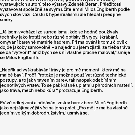
vystavujících autorů této výstavy Zdeněk Beran. Příležitosti
vystavovat společně se svým učitelem si Miloš Englberth podle
svých slov váží. Cestu k hyperrealismu ale hledal i přes jiné
směry.
„Já jsem vycházel ze surrealismu, kde se hodně používaly
techniky jako frotáž nebo různé obtisky či vrypy, škrábání,
omývání barevné matérie hadrem. Při malování k tomu člověk
dojde jakoby samovolně – a najednou jsem zjistil, že třeba tráva
se dá “vytvořit“, aniž bych se s ní vlastně pracně maloval,“ směje
se Miloš Englberth.
„Například vyškrabávání trávy je pro mě moment, který mě na
malbě baví. Proč? Protože je možné používat různé technické
postupy, a to jak vrstvením barev, tak naopak odebíráním
jednotlivých vrstev. To se pak krásně uplatní u přírodních materií,
jako tráva, mech nebo kůra,“ prozrazuje Englberth.
Právě odkrývání a přidávání vrstev barev bere Miloš Englberth
jako nejzájímavější věc na jeho práci. „Pro mě je malba vlastně
jedním velkým dobrodružstvím,“ usmívá se.