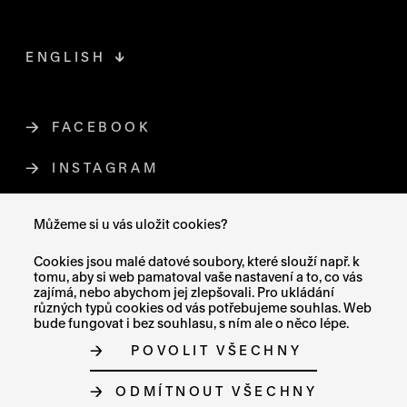
ENGLISH
FACEBOOK
ODKAZ SE OTEVŘE NA NOVÉ STR
INSTAGRAM
ODKAZ SE OTEVŘE NA NOVÉ STR
YOUTUBE
ODKAZ SE OTEVŘE NA NOVÉ STRÁ
Můžeme si u vás uložit cookies?
X (TWITTER)
ODKAZ SE OTEVŘE NA NOVÉ ST
Cookies jsou malé datové soubory, které slouží např. k
tomu, aby si web pamatoval vaše nastavení a to, co vás
zajímá, nebo abychom jej zlepšovali. Pro ukládání
různých typů cookies od vás potřebujeme souhlas. Web
bude fungovat i bez souhlasu, s ním ale o něco lépe.
MAPA STRÁNEK
POVOLIT VŠECHNY
PROHLÁŠENÍ O PŘÍSTUPNOSTI
GDPR
O COOKIES
ODMÍTNOUT VŠECHNY