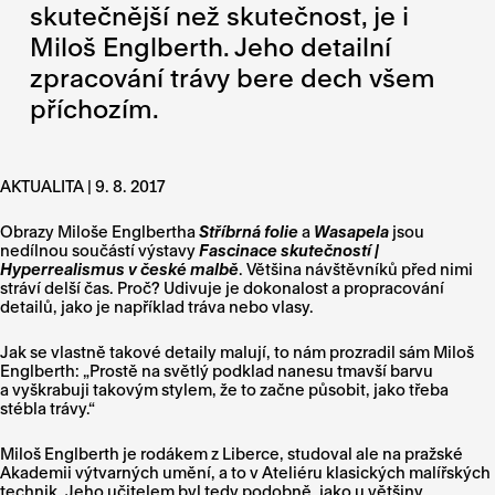
skutečnější než skutečnost, je i
Miloš Englberth. Jeho detailní
zpracování trávy bere dech všem
příchozím.
AKTUALITA | 9. 8. 2017
Obrazy Miloše Englbertha
Stříbrná folie
a
Wasapela
jsou
nedílnou součástí výstavy
Fascinace skutečností |
Hyperrealismus v české malbě
. Většina návštěvníků před nimi
stráví delší čas. Proč? Udivuje je dokonalost a propracování
detailů, jako je například tráva nebo vlasy.
Jak se vlastně takové detaily malují, to nám prozradil sám Miloš
Englberth: „Prostě na světlý podklad nanesu tmavší barvu
a vyškrabuji takovým stylem, že to začne působit, jako třeba
stébla trávy.“
Miloš Englberth je rodákem z Liberce, studoval ale na pražské
Akademii výtvarných umění, a to v Ateliéru klasických malířských
technik. Jeho učitelem byl tedy podobně, jako u většiny