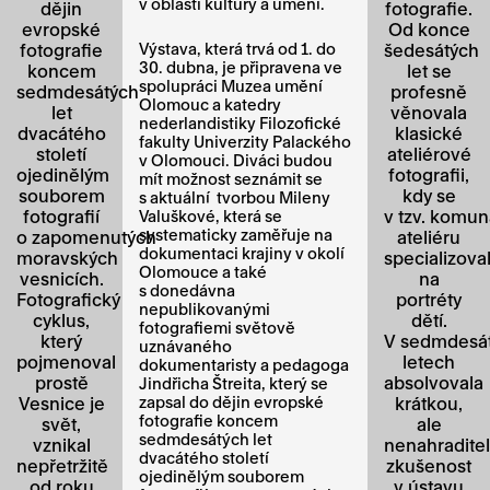
v oblasti kultury a umění.
dějin
fotografie.
evropské
Od konce
fotografie
Výstava, která trvá od 1. do
šedesátých
30. dubna, je připravena ve
koncem
let se
spolupráci Muzea umění
sedmdesátých
profesně
Olomouc a katedry
let
věnovala
nederlandistiky Filozofické
dvacátého
klasické
fakulty Univerzity Palackého
století
ateliérové
v Olomouci. Diváci budou
ojedinělým
fotografii,
mít možnost seznámit se
souborem
kdy se
s aktuální tvorbou Mileny
fotografií
v tzv. komu
Valuškové, která se
systematicky zaměřuje na
o zapomenutých
ateliéru
dokumentaci krajiny v okolí
moravských
specializova
Olomouce a také
vesnicích.
na
s donedávna
Fotografický
portréty
nepublikovanými
cyklus,
dětí.
fotografiemi světově
který
V sedmdesá
uznávaného
pojmenoval
letech
dokumentaristy a pedagoga
prostě
absolvovala
Jindřicha Štreita, který se
Vesnice je
zapsal do dějin evropské
krátkou,
fotografie koncem
svět,
ale
sedmdesátých let
vznikal
nenahradite
dvacátého století
nepřetržitě
zkušenost
ojedinělým souborem
od roku
v ústavu