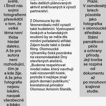
světě,
Praze.
řadu dalších plánovaných
i Štreit nás
V osmdesát
aktivit směřovaných k výročí
svými
letech
partnerství.
fotografiemi
působila
přesvědčil
jako
Z Olomouce by do
o tom, že
fotografka
Veenendaalu měli vyrazit
velké
v olomouck
také hudebníci. Vystoupení
téma není
středisku
českých a holandských
třeba
souborů by se měla dle
Státní
mínění pořadatelů střídat.
hledat
památkové
Zájem bude také o české
daleko.
péče
filmy. Olomoucké
A že pro
a ochrany
výtvarníky čeká pozvánka
autora
přírody.
na veenendaalské Dny
není
Její tvorba
otevřených ateliérů.
rozhodující,
se rozpíná
„Budeme respektovat
čím je
od
model oslav, který navrhují
a kde žije.
dokumentu
naši nizozemští hosté,
protože ti nejlépe znají
A že jeho
až
jejich domácí publikum,“
fotografie
po mnohovr
konstatoval primátor
nejsou
krajinné
Olomouc Antonín Staněk.
lokální,
studie.
naopak
všeobecně
a lidsky