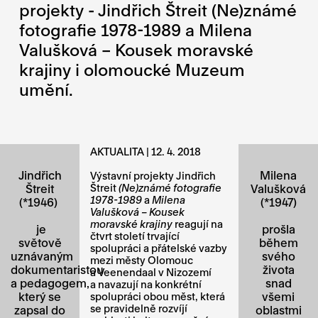
projekty - Jindřich Štreit (Ne)známé
fotografie 1978-1989 a Milena
Valušková – Kousek moravské
krajiny i olomoucké Muzeum
umění.
AKTUALITA | 12. 4. 2018
Jindřich
Milena
Výstavní projekty Jindřich
Štreit
Štreit
(Ne)známé fotografie
Valušková
1978-1989
a
Milena
(*1946)
(*1947)
Valušková – Kousek
moravské krajiny
reagují na
je
prošla
čtvrt století trvající
světově
během
spolupráci a přátelské vazby
uznávaným
svého
mezi městy Olomouc
dokumentaristou
života
a Veenendaal v Nizozemí
a pedagogem,
snad
a navazují na konkrétní
který se
všemi
spolupráci obou měst, která
se pravidelně rozvíjí
zapsal do
oblastmi