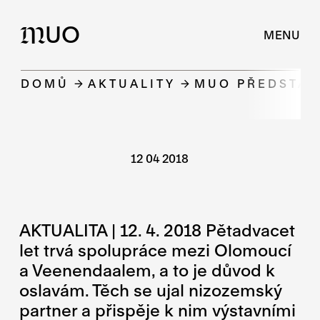
UO
M
MENU
DOMŮ
AKTUALITY
MUO PŘEDSTAV
12 04 2018
AKTUALITA | 12. 4. 2018 Pětadvacet
let trvá spolupráce mezi Olomoucí
a Veenendaalem, a to je důvod k
oslavám. Těch se ujal nizozemský
partner a přispěje k nim výstavními