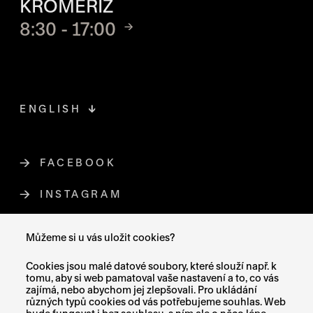
KROMĚŘÍŽ
8:30 - 17:00
ENGLISH
FACEBOOK
ODKAZ SE OTEVŘE NA NOVÉ STR
INSTAGRAM
ODKAZ SE OTEVŘE NA NOVÉ STR
YOUTUBE
ODKAZ SE OTEVŘE NA NOVÉ STRÁ
Můžeme si u vás uložit cookies?
X (TWITTER)
ODKAZ SE OTEVŘE NA NOVÉ ST
Cookies jsou malé datové soubory, které slouží např. k
tomu, aby si web pamatoval vaše nastavení a to, co vás
zajímá, nebo abychom jej zlepšovali. Pro ukládání
různých typů cookies od vás potřebujeme souhlas. Web