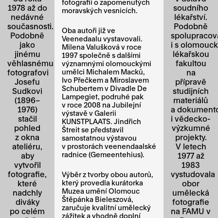
fotografií o zapomenutých
1978 až do
soudního
moravských vesnicích.
nedávné
lékařství.
současnosti.
Podobně
Oba autoři již ve
Podobně
spolupracov
Veenedaalu vystavovali.
jako
i s olomouc
Milena Valušková v roce
jinému
lékařskou
1997 společně s dalšími
věhlasnému
fakultou
významnými olomouckými
fotografovi
umělci Michalem Macků,
na
Ivo Přečkem a Miroslavem
Josefu
přípravě
Schubertem v Divadle De
Sudkovi
studijních
Lampegiet, podruhé pak
(1896–
materiálů
v roce 2008 na Jubilejní
1976)
a dokument
výstavě v Galerii
stačil
i vědecko-
KUNSTPLAATS. Jindřich
pohled
výzkumné
Štreit se představil
z okna
projekty.
samostatnou výstavou
ateliéru,
V letech
v prostorách veenendaalské
radnice (Gemeentehius).
aby
1977 až
vytvořil
1983
fotografie,
vystudovala
Výběr z tvorby obou autorů,
které
který provedla kurátorka
obor
Muzea umění Olomouc
nadchly
umělecká
Štěpánka Bieleszová,
diváky
fotografie
zaručuje kvalitní umělecký
po celém
na FAMU v
zážitek a vhodně doplní