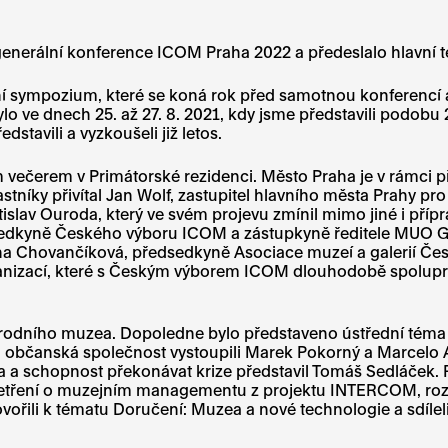
generální konference ICOM Praha 2022 a předeslalo hlavní 
í sympozium, které se koná rok před samotnou konferencí 
lo ve dnech 25. až 27. 8. 2021, kdy jsme představili podob
stavili a vyzkoušeli již letos.
večerem v Primátorské rezidenci. Město Praha je v rámci př
tníky přivítal Jan Wolf, zastupitel hlavního města Prahy pro
tislav Ouroda, který ve svém projevu zmínil mimo jiné i přípr
předsedkyně Českého výboru ICOM a zástupkyně ředitele MUO 
na Chovančíková, předsedkyně Asociace muzeí a galerií České
anizací, které s Českým výborem ICOM dlouhodobě spoluprac
rodního muzea. Dopoledne bylo představeno ústřední téma ge
 občanská společnost vystoupili Marek Pokorný a Marcelo A. 
a a schopnost překonávat krize představil Tomáš Sedláček.
 šetření o muzejním managementu z projektu INTERCOM, rozv
ořili k tématu Doručení: Muzea a nové technologie a sdíleli