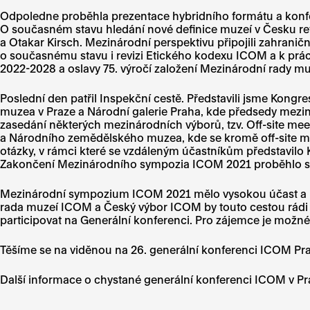
Odpoledne proběhla prezentace hybridního formátu a konfe
O současném stavu hledání nové definice muzeí v Česku refe
a Otakar Kirsch. Mezinárodní perspektivu připojili zahraničn
o současnému stavu i revizi Etického kodexu ICOM a k prác
2022-2028 a oslavy 75. výročí založení Mezinárodní rady
Poslední den patřil Inspekční cestě. Představili jsme Kon
muzea v Praze a Národní galerie Praha, kde předsedy meziná
zasedání některých mezinárodních výborů, tzv. Off-site mee
a Národního zemědělského muzea, kde se kromě off-site m
otázky, v rámci které se vzdáleným účastníkům představilo 
Zakončení Mezinárodního sympozia ICOM 2021 proběhlo s u
Mezinárodní sympozium ICOM 2021 mělo vysokou účast a nadš
rada muzeí ICOM a Český výbor ICOM by touto cestou rádi 
participovat na Generální konferenci. Pro zájemce je mož
Těšíme se na viděnou na 26. generální konferenci ICOM Pr
Další informace o chystané generální konferenci ICOM v Pr