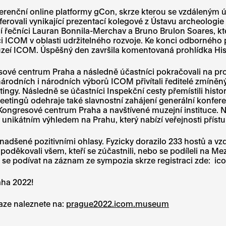
renční online platformy gCon, skrze kterou se vzdáleným 
rovali vynikající prezentací kolegové z Ústavu archeologie
í řečníci Lauran Bonnila-Merchav a Bruno Brulon Soares, kteří
i ICOM v oblasti udržitelného rozvoje. Ke konci odborného
 muzeí ICOM. Úspěšný den završila komentovaná prohlídka 
gresové centrum Praha a následně účastníci pokračovali na
rodních i národních výborů ICOM přivítali ředitelé zmíněnýc
tingy. Následně se účastníci Inspekční cesty přemístili hi
eetingů odehraje také slavnostní zahájení generální kon
Kongresové centrum Praha a navštívené muzejní instituce. N
nikátním výhledem na Prahu, který nabízí veřejnosti přís
ené pozitivními ohlasy. Fyzicky dorazilo 233 hostů a vzdá
poděkovali všem, kteří se zúčastnili, nebo se podíleli n
né se podívat na záznam ze sympozia skrze registraci zde
aha 2022!
aze naleznete na:
prague2022.icom.museum