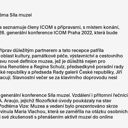
téma Síla muzeí
a seznamuje členy ICOM s přípravami, s místem konání,
u 26. generální konference ICOM Praha 2022, která bude
íprav důležitým partnerem a tato recepce patřila
 oblast kultury, památkové péče, výstavnictví a cestovního
avu nové definice muzea, jež je důležitá nejen pro
Gina Renotière a Regine Schulz, předsedkyně poradní rady
 republiky a předseda Rady galerií České republiky, Jiří
ují. Slavnostní večer se za klavírního doprovodu nesl
nerální konference Síla muzeí. Vzdálení i přítomní řečníci
Araujo, jejichž filozofické úvody poukázaly na stav
 Podtéma Vize: Muzea a vedení bylo prezentováno skrze
inula Maria Vlachou, která se zaměřila na otázku osobních
 své zkušenosti s přenášením aktivit muzeí do online