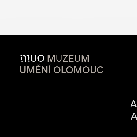
M
UO
MUZEUM
UMĚNÍ OLOMOUC
OTVÍRACÍ DO
A
A