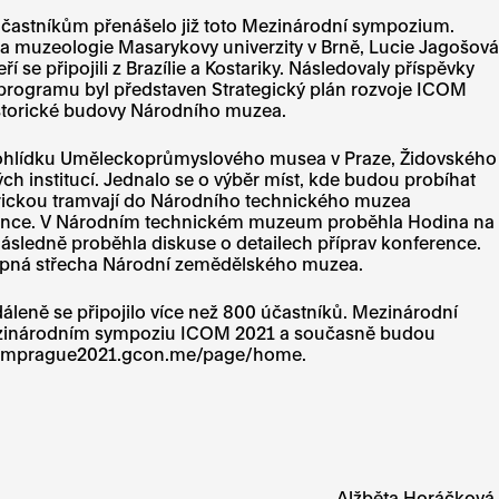
účastníkům přenášelo již toto Mezinárodní sympozium.
 a muzeologie Masarykovy univerzity v Brně, Lucie Jagošová
 se připojili z Brazílie a Kostariky. Následovaly příspěvky
 programu byl představen Strategický plán rozvoje ICOM
Historické budovy Národního muzea.
 prohlídku Uměleckoprůmyslového musea v Praze, Židovského
h institucí. Jednalo se o výběr míst, kde budou probíhat
storickou tramvají do Národního technického muzea
ference. V Národním technickém muzeum proběhla Hodina na
ásledně proběhla diskuse o detailech příprav konference.
tupná střecha Národní zemědělského muzea.
leně se připojilo více než 800 účastníků. Mezinárodní
a Mezinárodním sympoziu ICOM 2021 a současně budou
: icomprague2021.gcon.me/page/home.
Alžběta Horáčková,