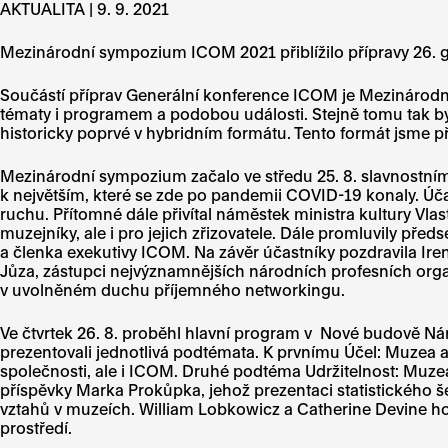
AKTUALITA | 9. 9. 2021
Mezinárodní sympozium ICOM 2021 přiblížilo přípravy 26. 
Součástí příprav Generální konference ICOM je Mezinárodn
tématy i programem a podobou události. Stejně tomu tak by
historicky poprvé v hybridním formátu. Tento formát jsme před
Mezinárodní sympozium začalo ve středu 25. 8. slavnostním 
k největším, které se zde po pandemii COVID-19 konaly. Účas
ruchu. Přítomné dále přivítal náměstek ministra kultury Vlas
muzejníky, ale i pro jejich zřizovatele. Dále promluvily 
a členka exekutivy ICOM. Na závěr účastníky pozdravila Ire
Jůza, zástupci nejvýznamnějších národních profesních org
v uvolněném duchu příjemného networkingu.
Ve čtvrtek 26. 8. proběhl hlavní program v Nové budově Ná
prezentovali jednotlivá podtémata. K prvnímu Účel: Muzea a
společnosti, ale i ICOM. Druhé podtéma Udržitelnost: Muze
příspěvky Marka Prokůpka, jehož prezentaci statistického
vztahů v muzeích. William Lobkowicz a Catherine Devine hov
prostředí.