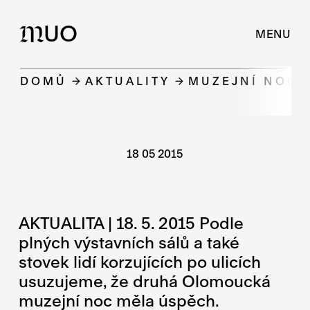
UO
M
MENU
DOMŮ
AKTUALITY
MUZEJNÍ NOC P
18 05 2015
AKTUALITA | 18. 5. 2015 Podle
plných výstavních sálů a také
stovek lidí korzujících po ulicích
usuzujeme, že druhá Olomoucká
muzejní noc měla úspěch.