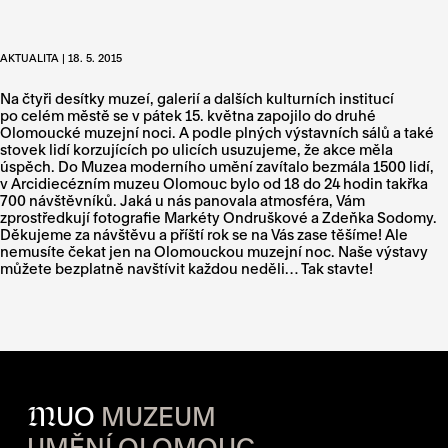
AKTUALITA | 18. 5. 2015
Na čtyři desítky muzeí, galerií a dalších kulturních institucí
po celém městě se v pátek 15. května zapojilo do druhé
Olomoucké muzejní noci. A podle plných výstavních sálů a také
stovek lidí korzujících po ulicích usuzujeme, že akce měla
úspěch. Do Muzea moderního umění zavítalo bezmála 1500 lidí,
v Arcidiecézním muzeu Olomouc bylo od 18 do 24 hodin takřka
700 návštěvníků. Jaká u nás panovala atmosféra, Vám
zprostředkují fotografie Markéty Ondruškové a Zdeňka Sodomy.
Děkujeme za návštěvu a příští rok se na Vás zase těšíme! Ale
nemusíte čekat jen na Olomouckou muzejní noc. Naše výstavy
můžete bezplatně navštívit každou neděli… Tak stavte!
M
UO
MUZEUM
UMĚNÍ OLOMOUC