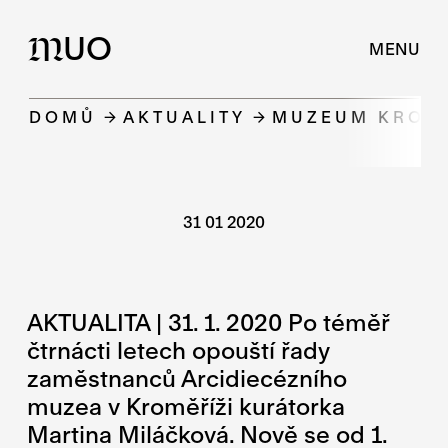
UO
M
MENU
DOMŮ
AKTUALITY
MUZEUM KROMĚ
31 01 2020
AKTUALITA | 31. 1. 2020 Po téměř
čtrnácti letech opouští řady
zaměstnanců Arcidiecézního
muzea v Kroměříži kurátorka
Martina Miláčková. Nově se od 1.