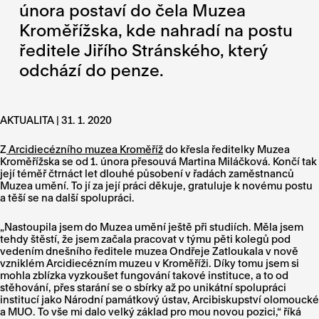
února postaví do čela Muzea
Kroměřížska, kde nahradí na postu
ředitele Jiřího Stránského, který
odchází do penze.
AKTUALITA | 31. 1. 2020
Z
Arcidiecézního muzea Kroměříž
do křesla ředitelky Muzea
Kroměřížska se od 1. února přesouvá Martina Miláčková. Končí tak
její téměř čtrnáct let dlouhé působení v řadách zaměstnanců
Muzea umění. To jí za její práci děkuje, gratuluje k novému postu
a těší se na další spolupráci.
„Nastoupila jsem do Muzea umění ještě při studiích. Měla jsem
tehdy štěstí, že jsem začala pracovat v týmu pěti kolegů pod
vedením dnešního ředitele muzea Ondřeje Zatloukala v nově
vzniklém Arcidiecézním muzeu v Kroměříži. Díky tomu jsem si
mohla zblízka vyzkoušet fungování takové instituce, a to od
stěhování, přes starání se o sbírky až po unikátní spolupráci
institucí jako Národní památkový ústav, Arcibiskupství olomoucké
a MUO. To vše mi dalo velký základ pro mou novou pozici,“ říká