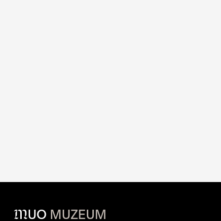
M
UO
MUZEUM