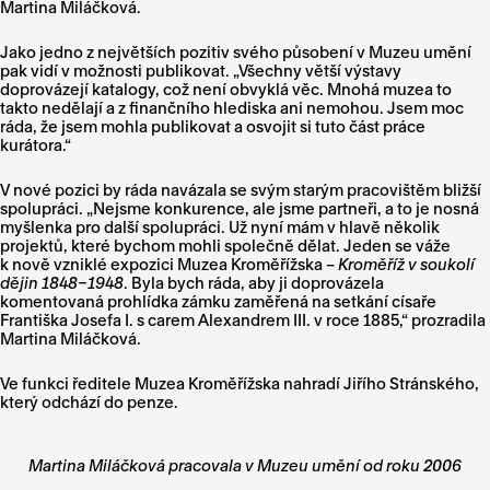
Martina Miláčková.
Jako jedno z největších pozitiv svého působení v Muzeu umění
pak vidí v možnosti publikovat. „Všechny větší výstavy
doprovázejí katalogy, což není obvyklá věc. Mnohá muzea to
takto nedělají a z finančního hlediska ani nemohou. Jsem moc
ráda, že jsem mohla publikovat a osvojit si tuto část práce
kurátora.“
V nové pozici by ráda navázala se svým starým pracovištěm bližší
spolupráci. „Nejsme konkurence, ale jsme partneři, a to je nosná
myšlenka pro další spolupráci. Už nyní mám v hlavě několik
projektů, které bychom mohli společně dělat. Jeden se váže
k nově vzniklé expozici Muzea Kroměřížska –
Kroměříž v soukolí
dějin 1848–1948
. Byla bych ráda, aby ji doprovázela
komentovaná prohlídka zámku zaměřená na setkání císaře
Františka Josefa I. s carem Alexandrem III. v roce 1885,“ prozradila
Martina Miláčková.
Ve funkci ředitele Muzea Kroměřížska nahradí Jiřího Stránského,
který odchází do penze.
Martina Miláčková pracovala v Muzeu umění od roku 2006