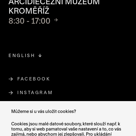
ARCIDIECÉZNÍ MUZEUM
KROMĚŘÍŽ
8:30 - 17:00
ENGLISH
FACEBOOK
ODKAZ SE OTEVŘE NA NOVÉ STR
INSTAGRAM
ODKAZ SE OTEVŘE NA NOVÉ STR
YOUTUBE
ODKAZ SE OTEVŘE NA NOVÉ STRÁ
Můžeme si u vás uložit cookies?
X (TWITTER)
ODKAZ SE OTEVŘE NA NOVÉ ST
Cookies jsou malé datové soubory, které slouží např. k
tomu, aby si web pamatoval vaše nastavení a to, co vás
zajímá, nebo abychom jej zlepšovali. Pro ukládání