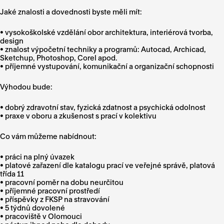
Jaké znalosti a dovednosti byste měli mít:
• vysokoškolské vzdělání obor architektura, interiérová tvorba,
design
• znalost výpočetní techniky a programů: Autocad, Archicad,
Sketchup, Photoshop, Corel apod.
• příjemné vystupování, komunikační a organizační schopnosti
Výhodou bude:
• dobrý zdravotní stav, fyzická zdatnost a psychická odolnost
• praxe v oboru a zkušenost s prací v kolektivu
Co vám můžeme nabídnout:
• práci na plný úvazek
• platové zařazení dle katalogu prací ve veřejné správě, platová
třída 11
• pracovní poměr na dobu neurčitou
• příjemné pracovní prostředí
• příspěvky z FKSP na stravování
• 5 týdnů dovolené
• pracoviště v Olomouci