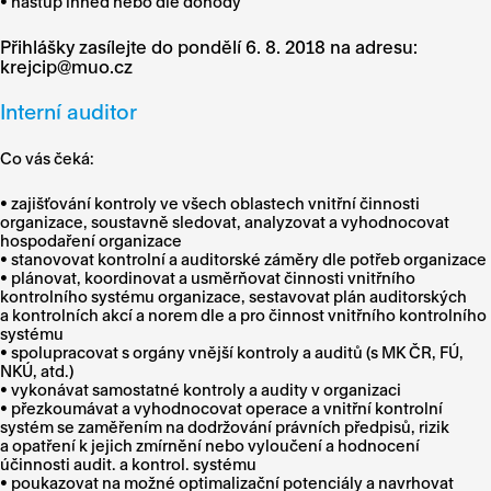
• nástup ihned nebo dle dohody
Přihlášky zasílejte
do pondělí 6. 8. 2018 na adresu:
krejcip@muo.cz
Interní auditor
Co vás čeká:
• zajišťování kontroly ve všech oblastech vnitřní činnosti
organizace, soustavně sledovat, analyzovat a vyhodnocovat
hospodaření organizace
• stanovovat kontrolní a auditorské záměry dle potřeb organizace
• plánovat, koordinovat a usměrňovat činnosti vnitřního
kontrolního systému organizace, sestavovat plán auditorských
a kontrolních akcí a norem dle a pro činnost vnitřního kontrolního
systému
• spolupracovat s orgány vnější kontroly a auditů (s MK ČR, FÚ,
NKÚ, atd.)
• vykonávat samostatné kontroly a audity v organizaci
• přezkoumávat a vyhodnocovat operace a vnitřní kontrolní
systém se zaměřením na dodržování právních předpisů, rizik
a opatření k jejich zmírnění nebo vyloučení a hodnocení
účinnosti audit. a kontrol. systému
• poukazovat na možné optimalizační potenciály a navrhovat