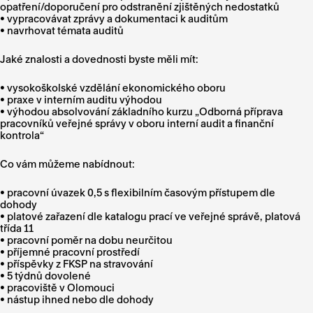
opatření/doporučení pro odstranění zjištěných nedostatků
• vypracovávat zprávy a dokumentaci k auditům
• navrhovat témata auditů
Jaké znalosti a dovednosti byste měli mít:
• vysokoškolské vzdělání ekonomického oboru
• praxe v interním auditu výhodou
• výhodou absolvování základního kurzu „Odborná příprava
pracovníků veřejné správy v oboru interní audit a finanční
kontrola“
Co vám můžeme nabídnout:
• pracovní úvazek 0,5 s flexibilním časovým přístupem dle
dohody
• platové zařazení dle katalogu prací ve veřejné správě, platová
třída 11
• pracovní poměr na dobu neurčitou
• příjemné pracovní prostředí
• příspěvky z FKSP na stravování
• 5 týdnů dovolené
• pracoviště v Olomouci
• nástup ihned nebo dle dohody