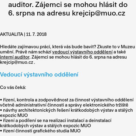
auditor. Zájemci se mohou hlásit do
6. srpna na adresu krejcip@muo.cz
AKTUALITA | 11. 7. 2018
Hledáte zajímavou práci, která vás bude bavit? Zkuste to v Muzeu
umění. Právě nám schází
vedoucí výstavního oddělení
a také
interní auditor
. Zájemci se mohou hlásit do 6. srpna na adresu
krejcip@muo.cz
.
Vedoucí výstavního oddělení
Co vás čeká:
• řízení, kontrola a zodpovědnost za činnost výstavního oddělení
včetně administrativní činnosti a správy elektronického tržiště
• návrhy architektonických řešení krátkodobých výstav a stálých
expozic MUO
• řízení a podílení se na realizaci instalací a deinstalací
krátkodobých výstav a stálých expozic MUO
• řízení činnosti grafického studia MUO