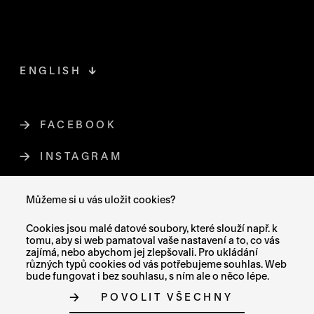
ENGLISH
FACEBOOK
ODKAZ SE OTEVŘE NA NOVÉ STR
INSTAGRAM
ODKAZ SE OTEVŘE NA NOVÉ STR
YOUTUBE
ODKAZ SE OTEVŘE NA NOVÉ STRÁ
Můžeme si u vás uložit cookies?
X (TWITTER)
ODKAZ SE OTEVŘE NA NOVÉ ST
Cookies jsou malé datové soubory, které slouží např. k
tomu, aby si web pamatoval vaše nastavení a to, co vás
zajímá, nebo abychom jej zlepšovali. Pro ukládání
různých typů cookies od vás potřebujeme souhlas. Web
bude fungovat i bez souhlasu, s ním ale o něco lépe.
MAPA STRÁNEK
POVOLIT VŠECHNY
PROHLÁŠENÍ O PŘÍSTUPNOSTI