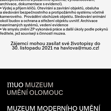
archivace, dokumentace s evidencí).
• Výdej a příjem klíčů. Otevírání a zavírání objektů, obsluha
a sledování bezpečnostního a protipožárního systému včetně
kamerového. Provádění obchůzek objektu. Sledování snímání
okolí budov a ochrana a střežení objektu uvnitř. Archivace
nasnímaných systémů, vedení evidence
• Ve smyslu znění ZP vykonává práce a další úkoly podle pokynů
ředitele, jež souvisejí s činností muzea.
Zájemci mohou zasílat své životopisy do
30. listopadu 2021 na havlova@muo.cz!
M
UO
MUZEUM
UMĚNÍ OLOMOUC
OTVÍRACÍ DOBA JEDNOTLIVÝ
MUZEUM MODERNÍHO UMĚNÍ