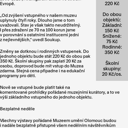
220 Kč
Evropě.
Do obou
„Od zvýšení vstupného v našem muzeu
objektů:
uplynuly čtyři roky. Dlouho jsme o tom
Základní:
uvažovali. Stav je však takto neudržitelný.
I přes zdražení ze 70 na 100 korun jsme
150 Kč
v porovnání s ostatními institucemi jedni
Snížené:
z nejlevnějších,“ uvedl Soukup.
75 Kč
Rodinné:
Změny se dotknou i rodinných vstupenek. Do
350 Kč
jednoho objektu bude stát 220 Kč do obou pak
350 Kč. Školní skupiny pak zaplatí 20 Kč za
Školní
osobu, doprovod bude mít vstup do Muzea
skupiny:
zdarma. Stejná cena připadne i na edukační
20 Kč/os.
programy pro děti.
Nově se vstupné bude platit také na
komentované prohlídky pořádané muzejními kurátory, a to ve
výši základního vstupného do jednoho objektu.
Bezplatné neděle
Všechny výstavy pořádané Muzeem umění Olomouc budou
i nadále bezplatně přístupné všem nedělním návštěvníkům