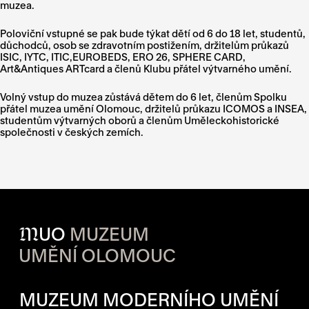
muzea.
Poloviční vstupné se pak bude týkat dětí od 6 do 18 let, studentů,
důchodců, osob se zdravotním postižením, držitelům průkazů
ISIC, IYTC, ITIC,EUROBEDS, ERO 26, SPHERE CARD,
Art&Antiques ARTcard a členů Klubu přátel výtvarného umění.
Volný vstup do muzea zůstává dětem do 6 let, členům Spolku
přátel muzea umění Olomouc, držitelů průkazu ICOMOS a INSEA,
studentům výtvarných oborů a členům Uměleckohistorické
společnosti v českých zemích.
M
UO
MUZEUM
UMĚNÍ OLOMOUC
OTVÍRACÍ DOBA JEDNOTLIVÝ
MUZEUM MODERNÍHO UMĚNÍ