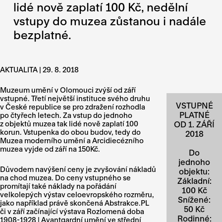
lidé nově zaplatí 100 Kč, nedělní
vstupy do muzea zůstanou i nadále
bezplatné.
AKTUALITA | 29. 8. 2018
Muzeum umění v Olomouci zvýší od září
vstupné. Třetí největší instituce svého druhu
VSTUPNÉ
v České republice se pro zdražení rozhodla
PLATNÉ
po čtyřech letech. Za vstup do jednoho
z objektů muzea tak lidé nově zaplatí 100
OD 1. ZÁŘÍ
korun. Vstupenka do obou budov, tedy do
2018
Muzea moderního umění a Arcidiecézního
muzea vyjde od září na 150Kč.
Do
jednoho
Důvodem navýšení ceny je zvyšování nákladů
objektu:
na chod muzea. Do ceny vstupného se
Základní:
promítají také náklady na pořádání
100 Kč
velkolepých výstav celoevropského rozměru,
Snížené:
jako například právě skončená Abstrakce.PL
50 Kč
či v září začínající výstava Rozlomená doba
Rodinné:
1908-1928 | Avantgardní umění ve střední