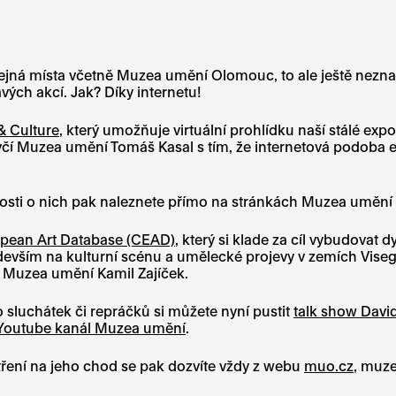
řejná místa včetně Muzea umění Olomouc, to ale ještě nezna
vých akcí. Jak? Díky internetu!
& Culture
, který umožňuje virtuální prohlídku naší stálé exp
mluvčí Muzea umění Tomáš Kasal s tím, že internetová podoba 
nosti o nich pak naleznete přímo na stránkách Muzea umění 
opean Art Database (CEAD)
, který si klade za cíl vybudovat
vším na kulturní scénu a umělecké projevy v zemích Visegrád
a Muzea umění Kamil Zajíček.
o sluchátek či repráčků si můžete nyní pustit
talk show Davi
Youtube kanál Muzea umění
.
ení na jeho chod se pak dozvíte vždy z webu
muo.cz
, muz