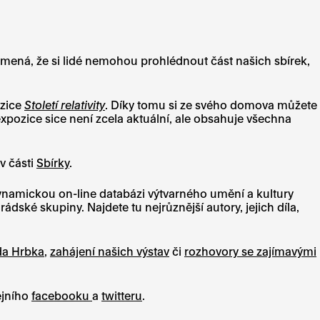
mená, že si lidé nemohou prohlédnout část našich sbírek,
ozice
Století relativity
. Díky tomu si ze svého domova můžete
expozice sice není zcela aktuální, ale obsahuje všechna
v části
Sbírky
.
 dynamickou on-line databázi výtvarného umění a kultury
ské skupiny. Najdete tu nejrůznější autory, jejich díla,
da Hrbka
,
zahájení našich výstav
či
rozhovory se zajímavými
ejního
facebooku
a
twitteru
.