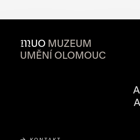
M
UO
MUZEUM
UMĚNÍ OLOMOUC
OTVÍRACÍ DO
A
A
KONTAKT