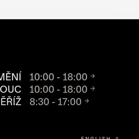
CH MÍST
MĚNÍ
10:00 - 18:00
MOUC
10:00 - 18:00
ĚŘÍŽ
8:30 - 17:00
ENGLISH