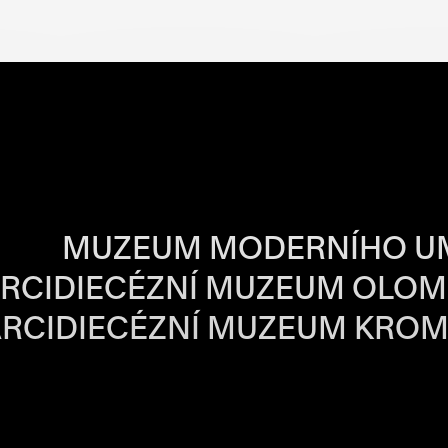
BA JEDNOTLIVÝ
MUZEUM MODERNÍHO U
RCIDIECÉZNÍ MUZEUM OLO
RCIDIECÉZNÍ MUZEUM KROM