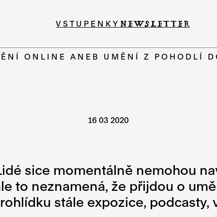
VSTUPENKY
NEWSLETTER
ĚNÍ ONLINE ANEB UMĚNÍ Z POHODLÍ 
16 03 2020
Lidé sice momentálně nemohou navšt
e to neznamená, že přijdou o uměle
 prohlídku stále expozice, podcasty,