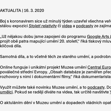
AKTUALITA | 16. 3. 2020
Boj s koronavirem sice už minulý týden uzavřel všechna ve
stálou expozici
Století relativity
či
videa
a
podcasty
ze zajíma
„Už nějakou dobu jsme zapojeni do programu
Google Arts 
projít obě patra mapující umění 20. století,“ říká tiskový 
klíčová díla.
Samotná díla, a to včetně těch ze starého umění, a podrob
Online funguje i unikátní projekt Muzea umění
Central Eur
poválečné střední Evropy. „Obsah databáze je zaměřen přede
rozhovory s nimi i dokumentární filmy,“ říká dokumentarist
Využít můžete také novinku Muzea umění, a to
podcasty
. D
umělci
. Pokud se raději díváte na videa, tak určitě navštivte
O aktuláním dění v Muzeu umění a dopadech vládních opatř