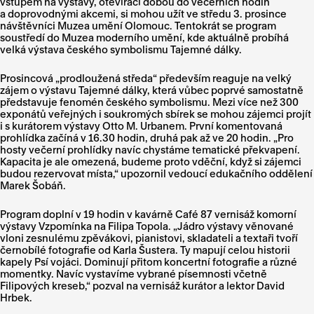
vstupem na výstavy, otevírací dobou do večerních hodin
a doprovodnými akcemi, si mohou užít ve středu 3. prosince
návštěvníci Muzea umění Olomouc. Tentokrát se program
soustředí do Muzea moderního umění, kde aktuálně probíhá
velká výstava českého symbolismu Tajemné dálky.
Prosincová „prodloužená středa“ především reaguje na velký
zájem o výstavu Tajemné dálky, která vůbec poprvé samostatně
představuje fenomén českého symbolismu. Mezi více než 300
exponátů veřejných i soukromých sbírek se mohou zájemci projít
i s kurátorem výstavy Otto M. Urbanem. První komentovaná
prohlídka začíná v 16.30 hodin, druhá pak až ve 20 hodin. „Pro
hosty večerní prohlídky navíc chystáme tematické překvapení.
Kapacita je ale omezená, budeme proto vděční, když si zájemci
budou rezervovat místa,“ upozornil vedoucí edukačního oddělení
Marek Šobáň.
Program doplní v 19 hodin v kavárně Café 87 vernisáž komorní
výstavy Vzpomínka na Filipa Topola. „Jádro výstavy věnované
vloni zesnulému zpěvákovi, pianistovi, skladateli a textaři tvoří
černobílé fotografie od Karla Šustera. Ty mapují celou historii
kapely Psí vojáci. Dominují přitom koncertní fotografie a různé
momentky. Navíc vystavíme vybrané písemnosti včetně
Filipových kreseb,“ pozval na vernisáž kurátor a lektor David
Hrbek.