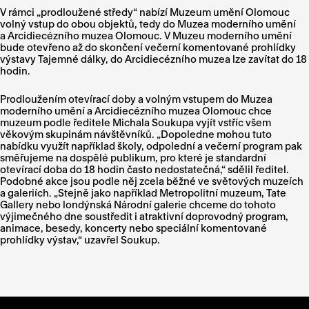
V rámci „prodloužené středy“ nabízí Muzeum umění Olomouc
volný vstup do obou objektů, tedy do Muzea moderního umění
a Arcidiecézního muzea Olomouc. V Muzeu moderního umění
bude otevřeno až do skončení večerní komentované prohlídky
výstavy Tajemné dálky, do Arcidiecézního muzea lze zavítat do 18
hodin.
Prodloužením otevírací doby a volným vstupem do Muzea
moderního umění a Arcidiecézního muzea Olomouc chce
muzeum podle ředitele Michala Soukupa vyjít vstříc všem
věkovým skupinám návštěvníků. „Dopoledne mohou tuto
nabídku využít například školy, odpolední a večerní program pak
směřujeme na dospělé publikum, pro které je standardní
otevírací doba do 18 hodin často nedostatečná,“ sdělil ředitel.
Podobné akce jsou podle něj zcela běžné ve světových muzeích
a galeriích. „Stejně jako například Metropolitní muzeum, Tate
Gallery nebo londýnská Národní galerie chceme do tohoto
výjimečného dne soustředit i atraktivní doprovodný program,
animace, besedy, koncerty nebo speciální komentované
prohlídky výstav,“ uzavřel Soukup.