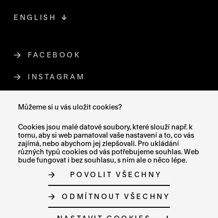
ENGLISH
FACEBOOK
ODKAZ SE OTEVŘE NA NOVÉ STR
INSTAGRAM
ODKAZ SE OTEVŘE NA NOVÉ STR
YOUTUBE
ODKAZ SE OTEVŘE NA NOVÉ STRÁ
Můžeme si u vás uložit cookies?
X (TWITTER)
ODKAZ SE OTEVŘE NA NOVÉ ST
Cookies jsou malé datové soubory, které slouží např. k
tomu, aby si web pamatoval vaše nastavení a to, co vás
zajímá, nebo abychom jej zlepšovali. Pro ukládání
různých typů cookies od vás potřebujeme souhlas. Web
bude fungovat i bez souhlasu, s ním ale o něco lépe.
MAPA STRÁNEK
POVOLIT VŠECHNY
PROHLÁŠENÍ O PŘÍSTUPNOSTI
GDPR
O COOKIES
ODMÍTNOUT VŠECHNY
NASTAVENÍ COOKIES
© MUZEUM UMĚNÍ OLOMOUC 2023