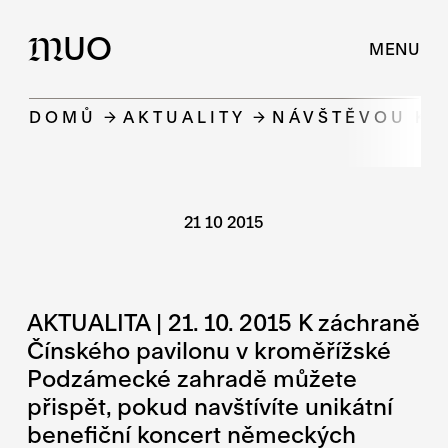
UO
M
MENU
DOMŮ
AKTUALITY
NÁVŠTĚVOU KO
21 10 2015
AKTUALITA | 21. 10. 2015 K záchraně
Čínského pavilonu v kroměřížské
Podzámecké zahradě můžete
přispět, pokud navštívíte unikátní
benefiční koncert německých