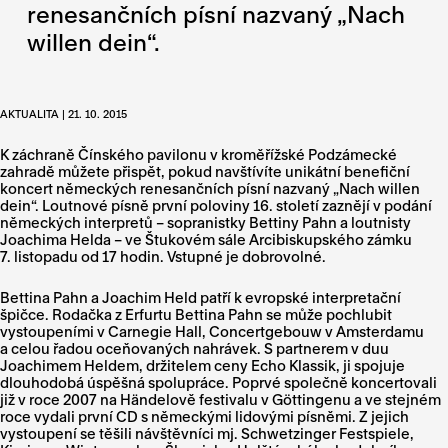
renesančních písní nazvaný „Nach
willen dein“.
AKTUALITA | 21. 10. 2015
K záchraně Čínského pavilonu v kroměřížské Podzámecké
zahradě můžete přispět, pokud navštívíte unikátní benefiční
koncert německých renesančních písní nazvaný „Nach willen
dein“. Loutnové písně první poloviny 16. století zaznějí v podání
německých interpretů – sopranistky Bettiny Pahn a loutnisty
Joachima Helda – ve Štukovém sále Arcibiskupského zámku
7. listopadu od 17 hodin. Vstupné je dobrovolné.
Bettina Pahn a Joachim Held patří k evropské interpretační
špičce. Rodačka z Erfurtu Bettina Pahn se může pochlubit
vystoupeními v Carnegie Hall, Concertgebouw v Amsterdamu
a celou řadou oceňovaných nahrávek. S partnerem v duu
Joachimem Heldem, držitelem ceny Echo Klassik, ji spojuje
dlouhodobá úspěšná spolupráce. Poprvé společně koncertovali
již v roce 2007 na Händelově festivalu v Göttingenu a ve stejném
roce vydali první CD s německými lidovými písněmi. Z jejich
vystoupení se těšili návštěvníci mj. Schwetzinger Festspiele,