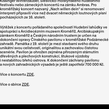
Kissinger Winterzauber, Šlesvicko-Holštýnského hudebního
festivalu nebo zámeckých koncertů na zámku Ambras. Pro
kroměřížský koncert nazvaný „Nach willen dein“ si renomovaní
interpreti připravili více než dvacet německých loutnových písní
pocházejících ze 16. století.
Výtěžek z koncertu pořádaného společností Hudební lahůdky ve
spolupráci s Arcidiecézním muzeem Kroměříž, Arcibiskupským
zámkem Kroměříž a Českým národním trustem je určen na
dokončení opravy Čínského pavilonu v kroměřížské Podzámecké
zahradě. Památka z 19. století je mezi stavbami svého druhu
unikátní svou celistvostí, originalitou a zachovalou čistotou
scenérie. Pavilon je ohrožen zejména přirozeným stárnutím
dřevěných a plechových konstrukcí, štukové výzdoby
i nestabilitou břehů ostrova. K dokončení záchrany pavilonu
a nových zahradnických výsadeb je ještě zapotřebí 700 000 Kč.
Více o koncertu
ZDE
.
Více o sbírce
ZDE
.