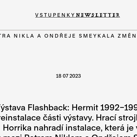
VSTUPENKY
NEWSLETTER
TRA NIKLA A ONDŘEJE SMEYKALA ZMĚ
18 07 2023
ýstava Flashback: Hermit 1992–199
reinstalace části výstavy. Hrací st
Horrika nahradí instalace, která j