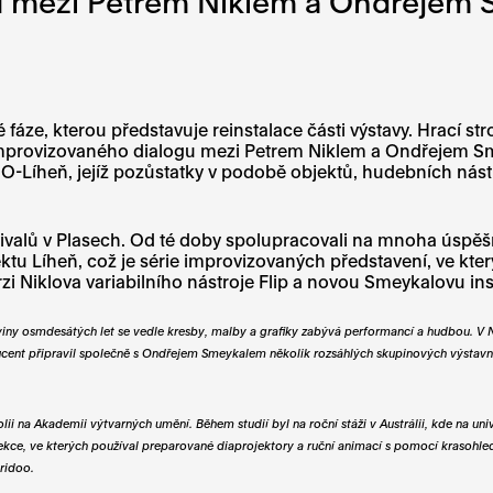
u mezi Petrem Niklem a Ondřejem
 fáze, kterou představuje reinstalace části výstavy. Hrací
 improvizovaného dialogu mezi Petrem Niklem a Ondřejem Sme
O-Líheň, jejíž pozůstatky v podobě objektů, hudebních nást
tivalů v Plasech. Od té doby spolupracovali na mnoha úspěš
ektu Líheň, což je série improvizovaných představení, ve kte
zi Niklova variabilního nástroje Flip a novou Smeykalovu inst
viny osmdesátých let se vedle kresby, malby a grafiky zabývá performancí a hudbou. V N
ducent připravil společně s Ondřejem Smeykalem několik rozsáhlých skupinových výstav
olii na Akademii výtvarných umění. Během studií byl na roční stáži v Austrálii, kde na un
ce, ve kterých používal preparované diaprojektory a ruční animací s pomocí krasohledů
ridoo.