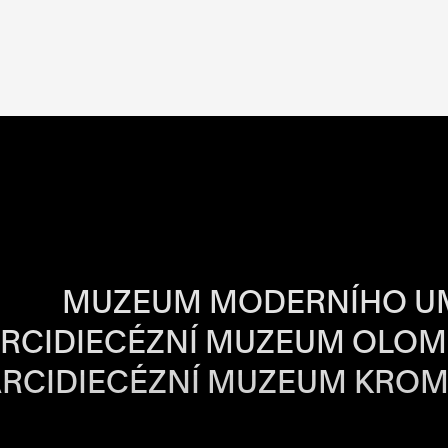
BA JEDNOTLIVÝ
MUZEUM MODERNÍHO U
RCIDIECÉZNÍ MUZEUM OLO
RCIDIECÉZNÍ MUZEUM KROM