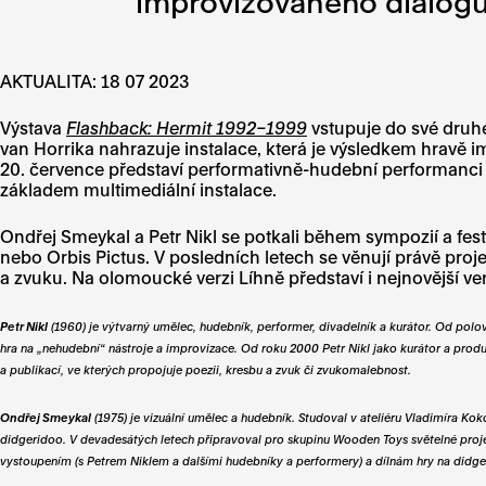
improvizovaného dialog
AKTUALITA: 18 07 2023
Výstava
Flashback: Hermit 1992–1999
vstupuje do své druhé
van Horrika nahrazuje instalace, která je výsledkem hravě
20. července představí performativně-hudební performanci 
základem multimediální instalace.
Ondřej Smeykal a Petr Nikl se potkali během sympozií a fes
nebo Orbis Pictus. V posledních letech se věnují právě proj
a zvuku. Na olomoucké verzi Líhně představí i nejnovější ver
Petr Nikl
(1960) je výtvarný umělec, hudebník, performer, divadelník a kurátor. Od polo
hra na „nehudební“ nástroje a improvizace. Od roku 2000 Petr Nikl jako kurátor a pro
a publikací, ve kterých propojuje poezii, kresbu a zvuk či zvukomalebnost.
Ondřej Smeykal
(1975) je vizuální umělec a hudebník. Studoval v ateliéru Vladimíra Kok
didgeridoo. V devadesátých letech připravoval pro skupinu Wooden Toys světelné projek
vystoupením (s Petrem Niklem a dalšími hudebníky a performery) a dílnám hry na didge