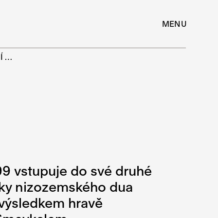
MENU
NÍ…
9 vstupuje do své druhé
rojky nizozemského dua
e výsledkem hravě