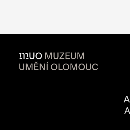
M
UO
MUZEUM
UMĚNÍ OLOMOUC
OTVÍRACÍ DO
A
A