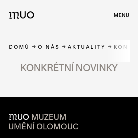
UO
M
MENU
DOMŮ
O NÁS
AKTUALITY
KONKR
KONKRÉTNÍ NOVINKY
M
UO
MUZEUM
UMĚNÍ OLOMOUC
OTVÍRACÍ DOBA JEDNOTLIVÝ