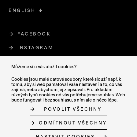
ENGLISH
FACEBOOK
ODKAZ SE OTEVŘE NA NOVÉ STR
INSTAGRAM
ODKAZ SE OTEVŘE NA NOVÉ STR
YOUTUBE
ODKAZ SE OTEVŘE NA NOVÉ STRÁ
Můžeme si u vás uložit cookies?
X (TWITTER)
ODKAZ SE OTEVŘE NA NOVÉ ST
Cookies jsou malé datové soubory, které slouží např. k
tomu, aby si web pamatoval vaše nastavení a to, co vás
zajímá, nebo abychom jej zlepšovali. Pro ukládání
různých typů cookies od vás potřebujeme souhlas. Web
bude fungovat i bez souhlasu, s ním ale o něco lépe.
MAPA STRÁNEK
POVOLIT VŠECHNY
PROHLÁŠENÍ O PŘÍSTUPNOSTI
GDPR
O COOKIES
ODMÍTNOUT VŠECHNY
NASTAVENÍ COOKIES
© MUZEUM UMĚNÍ OLOMOUC 2023
NASTAVIT COOKIES