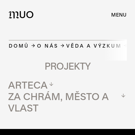
UO
M
MENU
DOMŮ
O NÁS
VĚDA A VÝZKUM
P
PROJEKTY
ARTECA
ZA CHRÁM, MĚSTO A
VLAST