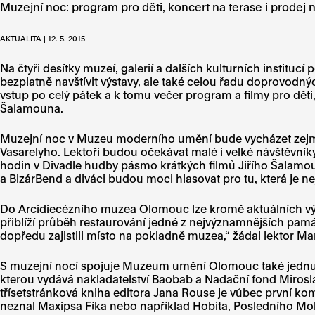
Muzejní noc: program pro děti, koncert na terase i prode
AKTUALITA | 12. 5. 2015
Na čtyři desítky muzeí, galerií a dalších kulturních instit
bezplatně navštívit výstavy, ale také celou řadu doprovodn
vstup po celý pátek a k tomu večer program a filmy pro dět
Šalamouna.
Muzejní noc v Muzeu moderního umění bude vycházet zejmén
Vasarelyho. Lektoři budou očekávat malé i velké návštěvní
hodin v Divadle hudby pásmo krátkých filmů Jiřího Šalamou
a BizárBend a diváci budou moci hlasovat pro tu, která je ne
Do Arcidiecézního muzea Olomouc lze kromě aktuálních výs
přiblíží průběh restaurování jedné z nejvýznamnějších pamá
dopředu zajistili místo na pokladně muzea,“ žádal lektor M
S muzejní nocí spojuje Muzeum umění Olomouc také jednu p
kterou vydává nakladatelství Baobab a Nadační fond Mirosl
třísetstránková kniha editora Jana Rouse je vůbec první kom
neznal Maxipsa Fíka nebo například Hobita, Posledního Moh