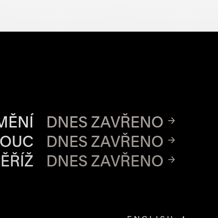
CH MÍST
MĚNÍ
DNES ZAVŘENO
MOUC
DNES ZAVŘENO
ĚŘÍŽ
DNES ZAVŘENO