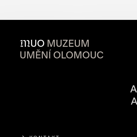
M
UO
MUZEUM
UMĚNÍ OLOMOUC
OTVÍRACÍ DO
A
A