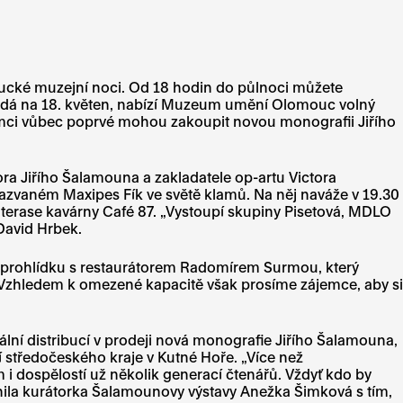
omoucké muzejní noci. Od 18 hodin do půlnoci můžete
řipadá na 18. květen, nabízí Muzeum umění Olomouc volný
jemci vůbec poprvé mohou zakoupit novou monografii Jiřího
a Jiřího Šalamouna a zakladatele op-artu Victora
azvaném Maxipes Fík ve světě klamů. Na něj naváže v 19.30
 terase kavárny Café 87. „Vystoupí skupiny Pisetová, MDLO
 David Hrbek.
 prohlídku s restaurátorem Radomírem Surmou, který
 „Vzhledem k omezené kapacitě však prosíme zájemce, aby si
í distribucí v prodeji nová monografie Jiřího Šalamouna,
středočeského kraje v Kutné Hoře. „Více než
 i dospělostí už několik generací čtenářů. Vždyť kdo by
rnila kurátorka Šalamounovy výstavy Anežka Šimková s tím,