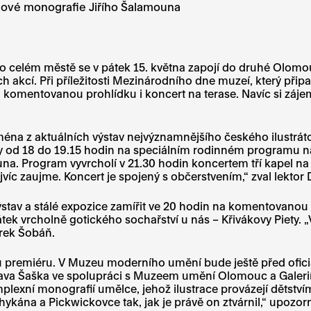
j nové monografie Jiřího Šalamouna
ucí po celém městě se v pátek 15. května zapojí do druhé Ol
ých akcí. Při příležitosti Mezinárodního dne muzeí, který p
i, komentovanou prohlídku i koncert na terase. Navíc si zá
a z aktuálních výstav nejvýznamnějšího českého ilustrátor
ky od 18 do 19.15 hodin na speciálním rodinném programu n
na. Program vyvrcholí v 21.30 hodin koncertem tří kapel na
jvíc zaujme. Koncert je spojený s občerstvením,“ zval lektor
tav a stálé expozice zamířit ve 20 hodin na komentovanou
tek vrcholně gotického sochařství u nás – Křivákovy Piety.
arek Šobáň.
remiéru. V Muzeu moderního umění bude ještě před oficiáln
ava Šaška ve spolupráci s Muzeem umění Olomouc a Galerií 
plexní monografií umělce, jehož ilustrace provázejí dětstvím
ykána a Pickwickovce tak, jak je právě on ztvárnil,“ upozo