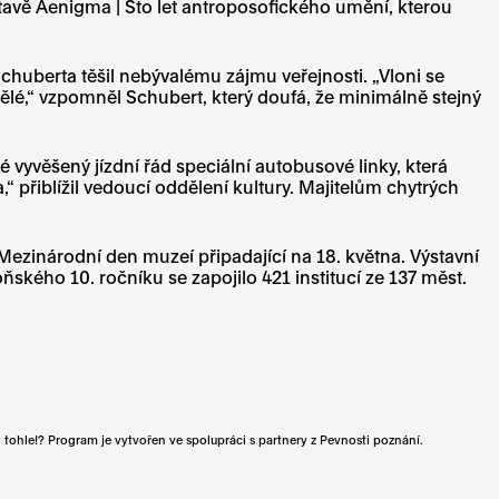
ýstavě Aenigma | Sto let antroposofického umění, kterou
uberta těšil nebývalému zájmu veřejnosti. „Vloni se
vělé,“ vzpomněl Schubert, který doufá, že minimálně stejný
yvěšený jízdní řád speciální autobusové linky, která
 přiblížil vedoucí oddělení kultury. Majitelům chytrých
 Mezinárodní den muzeí připadající na 18. května. Výstavní
ského 10. ročníku se zapojilo 421 institucí ze 137 měst.
 tohle!? Program je vytvořen ve spolupráci s partnery z Pevnosti poznání.