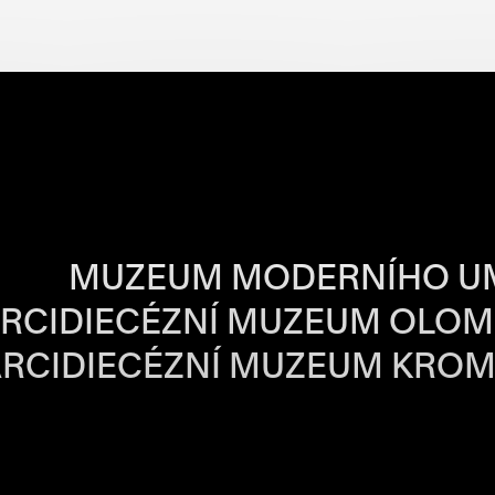
BA JEDNOTLIVÝ
MUZEUM MODERNÍHO U
RCIDIECÉZNÍ MUZEUM OLO
RCIDIECÉZNÍ MUZEUM KROM