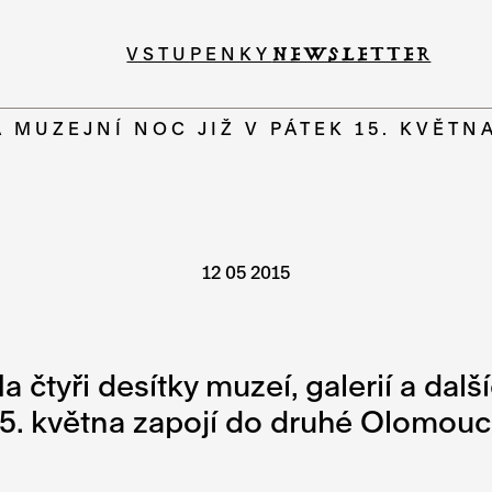
VSTUPENKY
NEWSLETTER
MUZEJNÍ NOC JIŽ V PÁTEK 15. KVĚTN
12 05 2015
 čtyři desítky muzeí, galerií a další
5. května zapojí do druhé Olomouc