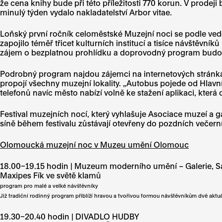
že cena knihy bude při této příležitosti 770 korun. V prodej
minulý týden vydalo nakladatelství Arbor vitae.
Loňský první ročník celoměstské Muzejní noci se podle ved
zapojilo téměř třicet kulturních institucí a tisíce návštěvn
zájem o bezplatnou prohlídku a doprovodný program budou l
Podrobný program najdou zájemci na internetových stránká
propojí všechny muzejní lokality. „Autobus pojede od Hlavní
telefonů navíc město nabízí volně ke stažení aplikaci, kter
Festival muzejních nocí, který vyhlašuje Asociace muzeí a g
síně během festivalu zůstávají otevřeny do pozdních večerní
Olomoucká muzejní noc v Muzeu umění Olomouc
18.00–19.15 hodin | Muzeum moderního umění – Galerie, Sa
Maxipes Fík ve světě klamů
program pro malé a velké návštěvníky
Již tradiční rodinný program přiblíží hravou a tvořivou formou návštěvníkům dvě aktuá
19.30–20.40 hodin | DIVADLO HUDBY