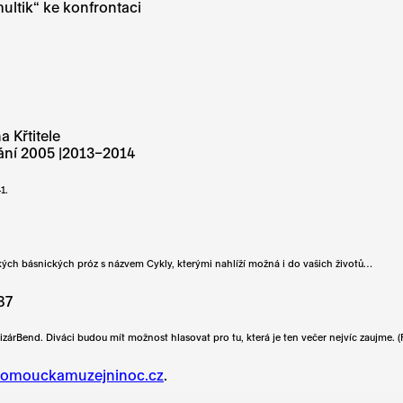
ultik“ ke konfrontaci
 Křtitele
vání 2005 |2013–2014
1.
tkých básnických próz s názvem Cykly, kterými nahlíží možná i do vašich životů…
 87
Bend. Diváci budou mít možnost hlasovat pro tu, která je ten večer nejvíc zaujme. (Fes
olomouckamuzejninoc.cz
.