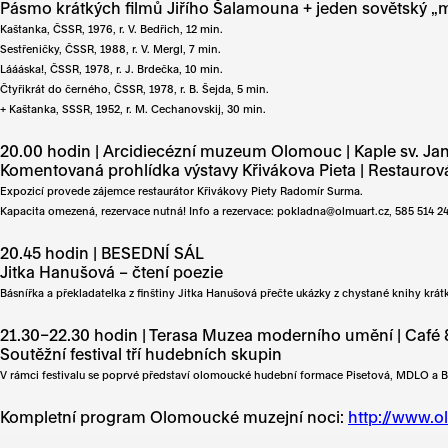
Pásmo krátkých filmů Jiřího Šalamouna + jeden sovětský „m
Kaštanka, ČSSR, 1976, r. V. Bedřich, 12 min.
Sestřeničky, ČSSR, 1988, r. V. Mergl, 7 min.
Láááska!, ČSSR, 1978, r. J. Brdečka, 10 min.
Čtyřikrát do černého, ČSSR, 1978, r. B. Šejda, 5 min.
+ Kaštanka, SSSR, 1952, r. M. Cechanovskij, 30 min.
20.00 hodin | Arcidiecézní muzeum Olomouc | Kaple sv. Jana
Komentovaná prohlídka výstavy Křivákova Pieta | Restauro
Expozicí provede zájemce restaurátor Křivákovy Piety Radomír Surma.
Kapacita omezená, rezervace nutná! Info a rezervace: pokladna@olmuart.cz, 585 514 24
20.45 hodin | BESEDNÍ SÁL
Jitka Hanušová – čtení poezie
Básnířka a překladatelka z finštiny Jitka Hanušová přečte ukázky z chystané knihy krá
21.30–22.30 hodin | Terasa Muzea moderního umění | Café
Soutěžní festival tří hudebních skupin
V rámci festivalu se poprvé představí olomoucké hudební formace Pisetová, MDLO a Bizár
Kompletní program Olomoucké muzejní noci:
http://www.