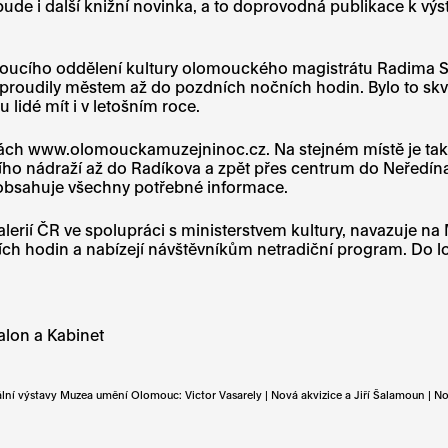
i bude i další knižní novinka, a to doprovodná publikace k v
oucího oddělení kultury olomouckého magistrátu Radima Sch
íků proudily městem až do pozdních nočních hodin. Bylo to sk
idé mít i v letošním roce.
ch www.olomouckamuzejninoc.cz. Na stejném místě je také v
ho nádraží až do Radíkova a zpět přes centrum do Neředína,“
á obsahuje všechny potřebné informace.
alerií ČR ve spolupráci s ministerstvem kultury, navazuje na
ch hodin a nabízejí návštěvníkům netradiční program. Do loň
lon a Kabinet
lní výstavy Muzea umění Olomouc: Victor Vasarely | Nová akvizice a Jiří Šalamoun | No