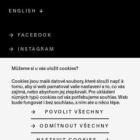
ENGLISH
FACEBOOK
ODKAZ SE OTEVŘE NA NOVÉ STR
INSTAGRAM
ODKAZ SE OTEVŘE NA NOVÉ STR
YOUTUBE
ODKAZ SE OTEVŘE NA NOVÉ STRÁ
Můžeme si u vás uložit cookies?
X (TWITTER)
ODKAZ SE OTEVŘE NA NOVÉ ST
Cookies jsou malé datové soubory, které slouží např. k
tomu, aby si web pamatoval vaše nastavení a to, co vás
zajímá, nebo abychom jej zlepšovali. Pro ukládání
různých typů cookies od vás potřebujeme souhlas. Web
bude fungovat i bez souhlasu, s ním ale o něco lépe.
MAPA STRÁNEK
POVOLIT VŠECHNY
PROHLÁŠENÍ O PŘÍSTUPNOSTI
GDPR
O COOKIES
ODMÍTNOUT VŠECHNY
NASTAVENÍ COOKIES
© MUZEUM UMĚNÍ OLOMOUC 2023
NASTAVIT COOKIES