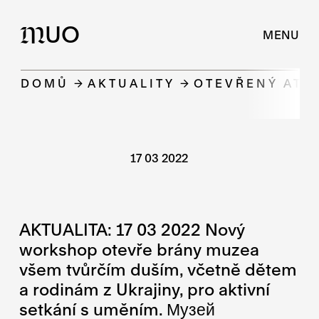
UO
M
MENU
DOMŮ
AKTUALITY
OTEVŘENÝ ATE
17 03 2022
AKTUALITA: 17 03 2022 Nový
workshop otevře brány muzea
všem tvůrčím duším, včetně dětem
a rodinám z Ukrajiny, pro aktivní
setkání s uměním. Музей