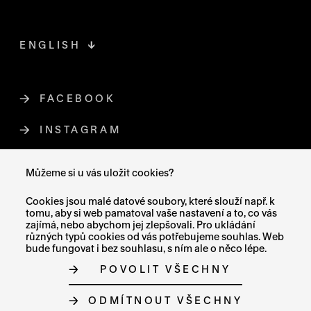
ENGLISH
FACEBOOK
ODKAZ SE OTEVŘE NA NOVÉ STR
INSTAGRAM
ODKAZ SE OTEVŘE NA NOVÉ STR
YOUTUBE
ODKAZ SE OTEVŘE NA NOVÉ STRÁ
Můžeme si u vás uložit cookies?
X (TWITTER)
ODKAZ SE OTEVŘE NA NOVÉ ST
Cookies jsou malé datové soubory, které slouží např. k
tomu, aby si web pamatoval vaše nastavení a to, co vás
zajímá, nebo abychom jej zlepšovali. Pro ukládání
různých typů cookies od vás potřebujeme souhlas. Web
bude fungovat i bez souhlasu, s ním ale o něco lépe.
MAPA STRÁNEK
POVOLIT VŠECHNY
PROHLÁŠENÍ O PŘÍSTUPNOSTI
GDPR
O COOKIES
ODMÍTNOUT VŠECHNY