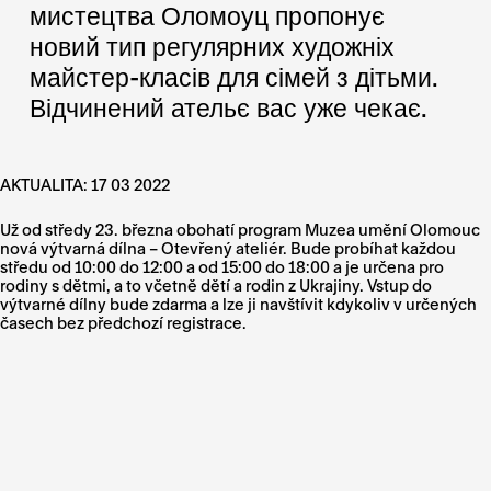
мистецтва Оломоуц пропонує
новий тип регулярних художніх
майстер-класів для сімей з дітьми.
Відчинений ательє вас уже чекає.
AKTUALITA: 17 03 2022
Už od středy 23. března obohatí program Muzea umění Olomouc
nová výtvarná dílna – Otevřený ateliér. Bude probíhat každou
středu od 10:00 do 12:00 a od 15:00 do 18:00 a je určena pro
rodiny s dětmi, a to včetně dětí a rodin z Ukrajiny. Vstup do
výtvarné dílny bude zdarma a lze ji navštívit kdykoliv v určených
časech bez předchozí registrace.