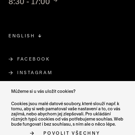
8:30 - 17:00
ENGLISH
FACEBOOK
ODKAZ SE OTEVŘE NA NOVÉ STR
INSTAGRAM
ODKAZ SE OTEVŘE NA NOVÉ STR
YOUTUBE
ODKAZ SE OTEVŘE NA NOVÉ STRÁ
Můžeme si u vás uložit cookies?
X (TWITTER)
ODKAZ SE OTEVŘE NA NOVÉ ST
Cookies jsou malé datové soubory, které slouží např. k
tomu, aby si web pamatoval vaše nastavení a to, co vás
zajímá, nebo abychom jej zlepšovali. Pro ukládání
různých typů cookies od vás potřebujeme souhlas. Web
bude fungovat i bez souhlasu, s ním ale o něco lépe.
MAPA STRÁNEK
POVOLIT VŠECHNY
PROHLÁŠENÍ O PŘÍSTUPNOSTI