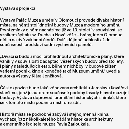
Výstava s projekcí
Výstava Palác Muzea umění v Olomouci provede diváka historií
místa, na němž stojí dnešní budovy Muzea moderního umění.
První zmínky o něm nacházíme již ve 13. století v souvislosti se
vznikem špitálu sv. Ducha u Nové věže – brány, která Olomouc
dělila na dvě základní čtvrtě. Další dějinné události až do
současnosti představí sedm výstavních panelů.
„Diváci si budou moci prohlédnout architektonické plány, které
vznikly v souvislosti z adaptací vězeňských budov před sto lety,
i plány následujících etap, během nichž byl v budově zřízen
varietní podnik, kino a konečně také Muzeum umění,“ uvedla
autorka výstavy Klára Jeništová.
Část expozice bude také věnovaná architektu Jaroslavu Kovářovi
staršímu, jenž je autorem současné podoby fasády hlavní muzejní
budovy. Výstavu doprovodí promítání historických snímků, které
se k tomuto místu podařilo nashromáždit.
Historií místa se podrobně zabývá i stejnojmenná kniha,
vycházející z několikaletého bádání historika architektury
a emeritního ředitele muzea Pavla Zatloukala.