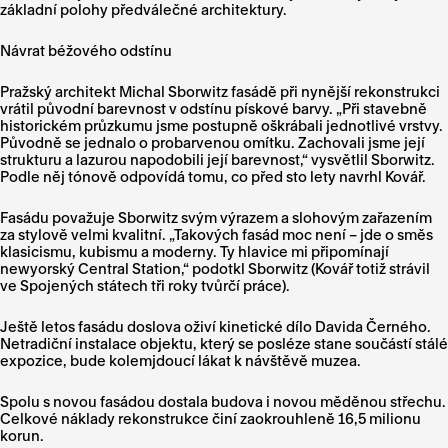
základní polohy předválečné architektury.
Návrat béžového odstínu
Pražský architekt Michal Sborwitz fasádě při nynější rekonstrukci
vrátil původní barevnost v odstínu pískové barvy. „Při stavebně
historickém průzkumu jsme postupně oškrábali jednotlivé vrstvy.
Původně se jednalo o probarvenou omítku. Zachovali jsme její
strukturu a lazurou napodobili její barevnost,“ vysvětlil Sborwitz.
Podle něj tónově odpovídá tomu, co před sto lety navrhl Kovář.
Fasádu považuje Sborwitz svým výrazem a slohovým zařazením
za stylově velmi kvalitní. „Takových fasád moc není – jde o směs
klasicismu, kubismu a moderny. Ty hlavice mi připomínají
newyorský Central Station,“ podotkl Sborwitz (Kovář totiž strávil
ve Spojených státech tři roky tvůrčí práce).
Ještě letos fasádu doslova oživí kinetické dílo Davida Černého.
Netradiční instalace objektu, který se posléze stane součástí stálé
expozice, bude kolemjdoucí lákat k návštěvě muzea.
Spolu s novou fasádou dostala budova i novou měděnou střechu.
Celkové náklady rekonstrukce činí zaokrouhleně 16,5 milionu
korun.