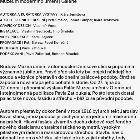
Muzeum moderního umění | Galerie
AUTORKA A KURÁTORKA VÝSTAVY | Klára Jeništová
ARCHITEKTONICKÉ ŘEŠENÍ | Petr Šmalec, Tomáš Lampar, Klára Jeništová
GRAFICKÝ DESIGN | Vladimír Vaca
INSTALACE | Vlastimil Sedláček, Filip Šindelář
VIDEOPROJEKCE | Kamil Zajíček
PROPAGACE | Petr Bielesz, Pavel Konečný
PUBLIKACE | Pavel Zatloukal
PODĚKOVÁNÍ | Pavel Zatloukal, Bohdan Bloudek
Budova Muzea umění v olomoucké Denisově ulici si připomíná
významné jubileum. Právě před sto lety byl objekt někdejšího
soudu a věznice přestavěn do dnešní palácové podoby, čímž se
započala nová etapa jeho bohaté historie. Od 27. října do
12. února ji připomíná výstava Palác Muzea umění v Olomouci
i stejnojmenná publikace Pavla Zatloukala. Po sto letech dostal
palác také novou fasádu a střechu – blížící se původní podobě.
Autorem přestavby dokončené v roce 1916 byl architekt Jaroslav
Kovář starší, jehož podoba je zachycena na jednom z maskaronů
na průčelí. Hlavní fasádu ztvárnil v duchu dobově rozšířeného
nového klasicismu charakteristického symetrií, vysokým
pilastrovým řádem a mansardovou střechou. Stavbu navíc
obohatil nejen o věžičku, ale také o kubizující náběhy, tedy