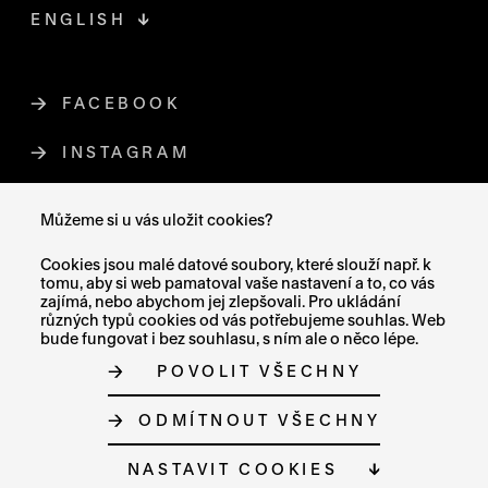
ENGLISH
FACEBOOK
ODKAZ SE OTEVŘE NA NOVÉ STR
INSTAGRAM
ODKAZ SE OTEVŘE NA NOVÉ STR
YOUTUBE
ODKAZ SE OTEVŘE NA NOVÉ STRÁ
Můžeme si u vás uložit cookies?
X (TWITTER)
ODKAZ SE OTEVŘE NA NOVÉ ST
Cookies jsou malé datové soubory, které slouží např. k
tomu, aby si web pamatoval vaše nastavení a to, co vás
zajímá, nebo abychom jej zlepšovali. Pro ukládání
různých typů cookies od vás potřebujeme souhlas. Web
bude fungovat i bez souhlasu, s ním ale o něco lépe.
MAPA STRÁNEK
POVOLIT VŠECHNY
PROHLÁŠENÍ O PŘÍSTUPNOSTI
GDPR
O COOKIES
ODMÍTNOUT VŠECHNY
NASTAVENÍ COOKIES
© MUZEUM UMĚNÍ OLOMOUC 2023
NASTAVIT COOKIES