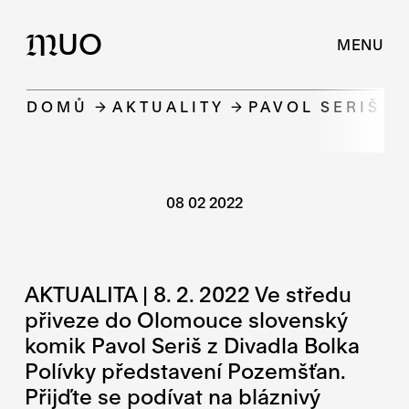
UO
M
MENU
DOMŮ
AKTUALITY
PAVOL SERIŠ V
08 02 2022
AKTUALITA | 8. 2. 2022 Ve středu
přiveze do Olomouce slovenský
komik Pavol Seriš z Divadla Bolka
Polívky představení Pozemšťan.
Přijďte se podívat na bláznivý