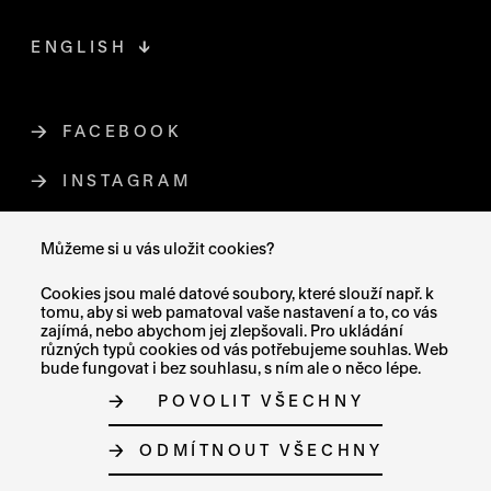
ENGLISH
FACEBOOK
ODKAZ SE OTEVŘE NA NOVÉ STR
INSTAGRAM
ODKAZ SE OTEVŘE NA NOVÉ STR
YOUTUBE
ODKAZ SE OTEVŘE NA NOVÉ STRÁ
Můžeme si u vás uložit cookies?
X (TWITTER)
ODKAZ SE OTEVŘE NA NOVÉ ST
Cookies jsou malé datové soubory, které slouží např. k
tomu, aby si web pamatoval vaše nastavení a to, co vás
zajímá, nebo abychom jej zlepšovali. Pro ukládání
různých typů cookies od vás potřebujeme souhlas. Web
bude fungovat i bez souhlasu, s ním ale o něco lépe.
MAPA STRÁNEK
POVOLIT VŠECHNY
PROHLÁŠENÍ O PŘÍSTUPNOSTI
GDPR
O COOKIES
ODMÍTNOUT VŠECHNY
NASTAVENÍ COOKIES
© MUZEUM UMĚNÍ OLOMOUC 2023