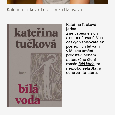
Kateřina Tučková. Foto: Lenka Hatasová
Kateřina Tučková
–
jedna
z nejúspěšnějších
a nejoceňovanějších
českých spisovatelek
posledních let vám
v Muzeu umění
představí během
autorského čtení
román
Bílá Voda
, za
nějž obdržela Státní
cenu za literaturu.