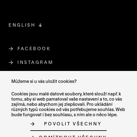
ENGLISH
FACEBOOK
ODKAZ SE OTEVŘE NA NOVÉ STR
INSTAGRAM
ODKAZ SE OTEVŘE NA NOVÉ STR
YOUTUBE
ODKAZ SE OTEVŘE NA NOVÉ STRÁ
Můžeme si u vás uložit cookies?
X (TWITTER)
ODKAZ SE OTEVŘE NA NOVÉ ST
Cookies jsou malé datové soubory, které slouží např. k
tomu, aby si web pamatoval vaše nastavení a to, co vás
zajímá, nebo abychom jej zlepšovali. Pro ukládání
různých typů cookies od vás potřebujeme souhlas. Web
bude fungovat i bez souhlasu, s ním ale o něco lépe.
MAPA STRÁNEK
POVOLIT VŠECHNY
PROHLÁŠENÍ O PŘÍSTUPNOSTI
GDPR