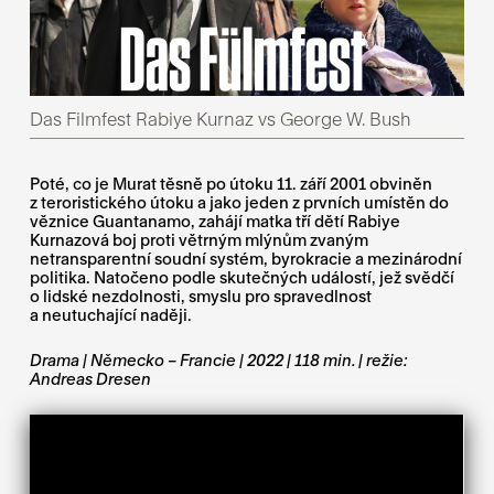
Das Filmfest Rabiye Kurnaz vs George W. Bush
Poté, co je Murat těsně po útoku 11. září 2001 obviněn
z teroristického útoku a jako jeden z prvních umístěn do
věznice Guantanamo, zahájí matka tří dětí Rabiye
Kurnazová boj proti větrným mlýnům zvaným
netransparentní soudní systém, byrokracie a mezinárodní
politika. Natočeno podle skutečných událostí, jež svědčí
o lidské nezdolnosti, smyslu pro spravedlnost
a neutuchající naději.
Drama | Německo – Francie | 2022 | 118 min. | režie:
Andreas Dresen