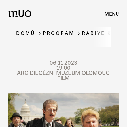
UO
M
MENU
DOMŮ
PROGRAM
RABIYE KURN
06 11 2023
19:00
ARCIDIECÉZNÍ MUZEUM OLOMOUC
FILM