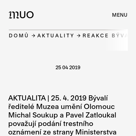
UO
M
MENU
DOMŮ
AKTUALITY
REAKCE BÝVAL
25 04 2019
AKTUALITA | 25. 4. 2019 Bývalí
ředitelé Muzea umění Olomouc
Michal Soukup a Pavel Zatloukal
považují podání trestního
oznámení ze strany Ministerstva