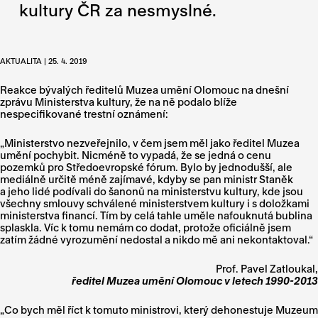
kultury ČR za nesmyslné.
AKTUALITA | 25. 4. 2019
Reakce bývalých ředitelů Muzea umění Olomouc na dnešní
zprávu Ministerstva kultury, že na ně podalo blíže
nespecifikované trestní oznámení:
„Ministerstvo nezveřejnilo, v čem jsem měl jako ředitel Muzea
umění pochybit. Nicméně to vypadá, že se jedná o cenu
pozemků pro Středoevropské fórum. Bylo by jednodušší, ale
mediálně určitě méně zajímavé, kdyby se pan ministr Staněk
a jeho lidé podívali do šanonů na ministerstvu kultury, kde jsou
všechny smlouvy schválené ministerstvem kultury i s doložkami
ministerstva financí. Tím by celá tahle uměle nafouknutá bublina
splaskla. Víc k tomu nemám co dodat, protože oficiálně jsem
zatím žádné vyrozumění nedostal a nikdo mě ani nekontaktoval.“
Prof. Pavel Zatloukal,
ředitel Muzea umění Olomouc v letech 1990-2013
„Co bych měl říct k tomuto ministrovi, který dehonestuje Muzeum