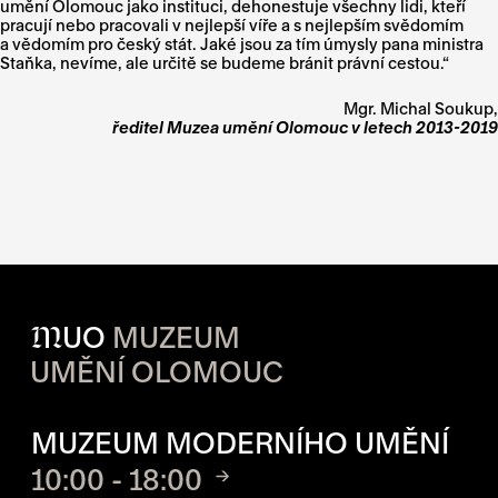
umění Olomouc jako instituci, dehonestuje všechny lidi, kteří
pracují nebo pracovali v nejlepší víře a s nejlepším svědomím
a vědomím pro český stát. Jaké jsou za tím úmysly pana ministra
Staňka, nevíme, ale určitě se budeme bránit právní cestou.“
Mgr. Michal Soukup,
ředitel
Muzea umění Olomouc v letech 2013-2019
M
UO
MUZEUM
UMĚNÍ OLOMOUC
OTVÍRACÍ DOBA JEDNOTLIVÝ
MUZEUM MODERNÍHO UMĚNÍ
10:00 - 18:00