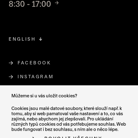
8:30 - 17:00
ENGLISH
FACEBOOK
ODKAZ SE OTEVŘE NA NOVÉ STR
INSTAGRAM
ODKAZ SE OTEVŘE NA NOVÉ STR
YOUTUBE
ODKAZ SE OTEVŘE NA NOVÉ STRÁ
Můžeme si u vás uložit cookies?
X (TWITTER)
ODKAZ SE OTEVŘE NA NOVÉ ST
Cookies jsou malé datové soubory, které slouží např. k
tomu, aby si web pamatoval vaše nastavení a to, co vás
zajímá, nebo abychom jej zlepšovali. Pro ukládání
různých typů cookies od vás potřebujeme souhlas. Web
bude fungovat i bez souhlasu, s ním ale o něco lépe.
MAPA STRÁNEK