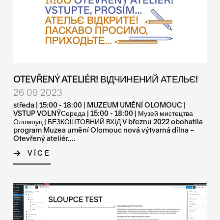
OTEVŘENÝ ATELIÉR! ВІДЧИНЕНИЙ АТЕЛЬЄ!
26 09 2023
středa | 15:00 - 18:00 | MUZEUM UMĚNÍ OLOMOUC |
VSTUP VOLNÝСереда | 15:00 - 18:00 | Музей мистецтва
Оломоуц | БЕЗКОШТОВНИЙ ВХІД V březnu 2022 obohatila
program Muzea umění Olomouc nová výtvarná dílna –
Otevřený ateliér....
VÍCE