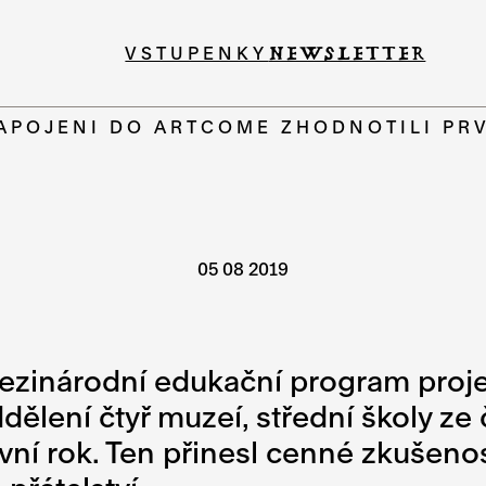
VSTUPENKY
NEWSLETTER
APOJENI DO ARTCOME ZHODNOTILI PR
05 08 2019
Mezinárodní edukační program proje
ddělení čtyř muzeí, střední školy ze
vní rok. Ten přinesl cenné zkušenos