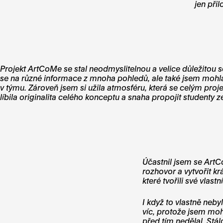
jen přil
Projekt ArtCoMe se stal neodmyslitelnou a velice důležitou 
se na různé informace z mnoha pohledů, ale také jsem mohla 
v týmu. Zároveň jsem si užila atmosféru, která se celým pro
líbila originalita celého konceptu a snaha propojit studenty 
Účastnil jsem se ArtC
rozhovor a vytvořit kr
které tvořili své vlas
I když to vlastně neb
víc, protože jsem moh
před tím nedělal. Stál