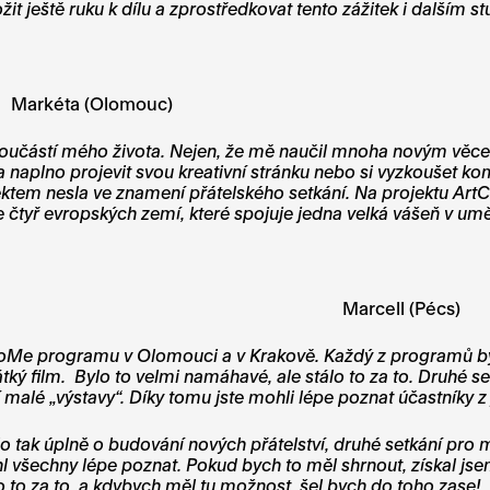
ožit ještě ruku k dílu a zprostředkovat tento zážitek i dalším 
Markéta (Olomouc)
součástí mého života. Nejen, že mě naučil mnoha novým věcem
naplno projevit svou kreativní stránku nebo si vyzkoušet ko
jektem nesla ve znamení přátelského setkání. Na projektu Art
ze čtyř evropských zemí, které spojuje jedna velká vášeň v umě
Marcell (Pécs)
oMe programu v Olomouci a v Krakově. Každý z programů byl z
átký film. Bylo to velmi namáhavé, ale stálo to za to. Druhé s
tní malé „výstavy“. Díky tomu jste mohli lépe poznat účastníky 
ylo tak úplně o budování nových přátelství, druhé setkání pr
l všechny lépe poznat. Pokud bych to měl shrnout, získal jse
o to za to, a kdybych měl tu možnost, šel bych do toho zase!