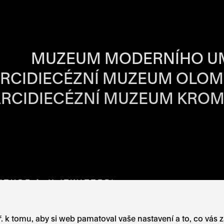
BA JEDNOTLIVÝ
MUZEUM MODERNÍHO U
RCIDIECÉZNÍ MUZEUM OLO
RCIDIECÉZNÍ MUZEUM KROM
VÉ STRÁNCE
OTEVŘE NA NOVÉ STRÁNCE
UTUBE
ODKAZ SE OTEVŘE NA NOVÉ STRÁNCE
X (TWITTER)
ODKAZ SE OTEVŘE NA N
. k tomu, aby si web pamatoval vaše nastavení a to, co vás 