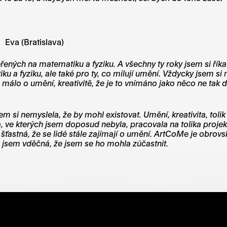
Eva (Bratislava)
ých na matematiku a fyziku. A všechny ty roky jsem si říkal
ku a fyziku, ale také pro ty, co milují umění. Vždycky jsem si 
álo o umění, kreativitě, že je to vnímáno jako něco ne tak dů
em si nemyslela, že by mohl existovat. Umění, kreativita, tol
, ve kterých jsem doposud nebyla, pracovala na tolika proje
 šťastná, že se lidé stále zajímají o umění. ArtCoMe je obro
á jsem vděčná, že jsem se ho mohla zúčastnit.