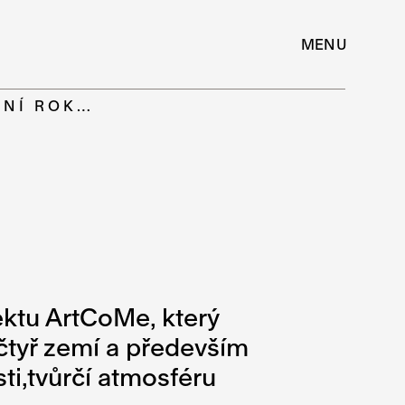
MENU
VNÍ ROK…
ktu ArtCoMe, který
 čtyř zemí a především
ti,tvůrčí atmosféru