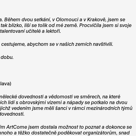
ala. Během dvou setkání, v Olomouci a v Krakově, jsem se
k blízko, liší se tolik od mé země. Procvičila jsem si svoje
lentovaní učitelé a lektoři.
ké cestujeme, abychom se v našich zemích navštívili.
u dobu.
slava)
mělecké dovednosti a vědomosti ve směrech, na které
ních lidí s obrovskými vizemi a nápady se potkalo na dvou
jejichž vedením jsme měli šanci v rámci mezinárodních týmů
 dovednosti.
ctvím ArtCome jsem dostala možnost to poznat a dokonce se
ě mnoho a těžko dostatečně poděkovat organizátorům, snad