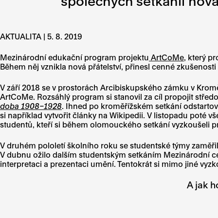
společných setkáníi nová 
AKTUALITA | 5. 8. 2019
Mezinárodní edukační program projektu
ArtCoMe
, který p
Během něj vznikla nová přátelství, přinesl cenné zkušenost
V září 2018 se v prostorách Arcibiskupského zámku v Kroměříži
ArtCoMe. Rozsáhlý program si stanovil za cíl propojit střed
doba 1908–1928
. Ihned po kroměřížském setkání odstartova
si například vytvořit články na Wikipedii. V listopadu poté
studentů, kteří si během olomouckého setkání vyzkoušeli prác
V druhém pololetí školního roku se studentské týmy zaměř
V dubnu ožilo dalším studentským setkáním Mezinárodní cen
interpretaci a prezentaci umění. Tentokrát si mimo jiné vyz
A jak 