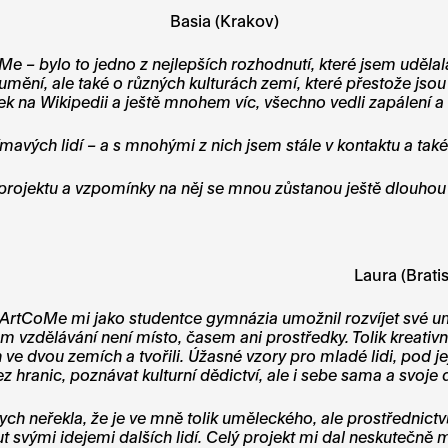
Basia (Krakov)
oMe – bylo to jedno z nejlepších rozhodnutí, které jsem uděl
ění, ale také o různých kulturách zemí, které přestože jsou ta
k na Wikipedii a ještě mnohem víc, všechno vedli zapálení a ta
jímavých lidí – a s mnohými z nich jsem stále v kontaktu a ta
 projektu a vzpomínky na něj se mnou zůstanou ještě dlouho
Laura (Brati
 ArtCoMe mi jako studentce gymnázia umožnil rozvíjet své u
m vzdělávání není místo, časem ani prostředky. Tolik kreativ
 ve dvou zemích a tvořili. Úžasné vzory pro mladé lidi, pod 
bez hranic, poznávat kulturní dědictví, ale i sebe sama a svoje
ych neřekla, že je ve mně tolik uměleckého, ale prostředni
t svými idejemi dalších lidí. Celý projekt mi dal neskutečn