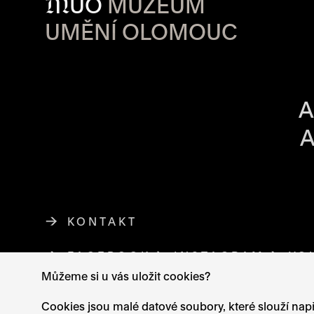
M
UO
MUZEUM
UMĚNÍ OLOMOUC
OTVÍRACÍ DO
A
A
KONTAKT
FACEBOOK
ODKAZ SE OTEVŘE NA NO
INSTAGRAM
ODKAZ SE 
YO
Můžeme si u vás uložit cookies?
Cookies jsou malé datové soubory, které slouží např