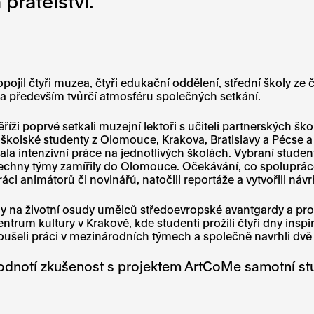
přátelství.
ropojil čtyři muzea, čtyři edukační oddělení, střední školy z
i a především tvůrčí atmosféru společných setkání.
 poprvé setkali muzejní lektoři s učiteli partnerských škol a
oškolské studenty z Olomouce, Krakova, Bratislavy a Pécse a
la intenzivní práce na jednotlivých školách. Vybraní studen
 všechny týmy zamířily do Olomouce. Očekávání, co spolupráce
i animátorů či novinářů, natočili reportáže a vytvořili návr
ily na životní osudy umělců středoevropské avantgardy a p
trum kultury v Krakově, kde studenti prožili čtyři dny ins
koušeli práci v mezinárodních týmech a společně navrhli dvě
hodnotí zkušenost s projektem ArtCoMe samotní st