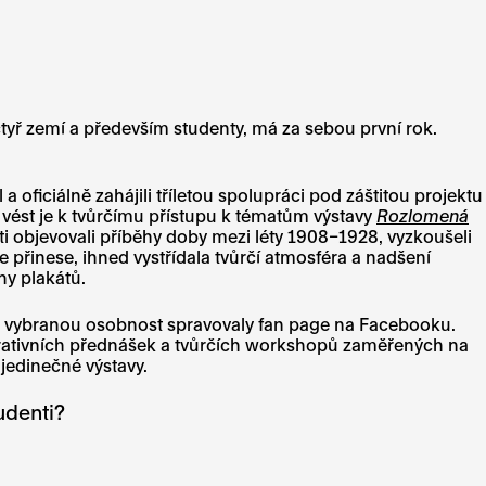
e čtyř zemí a především studenty, má za sebou první rok.
 oficiálně zahájili tříletou spolupráci pod záštitou projektu
 vést je k tvůrčímu přístupu k tématům výstavy
Rozlomená
ti objevovali příběhy doby mezi léty 1908–1928, vyzkoušeli
 přinese, ihned vystřídala tvůrčí atmosféra a nadšení
hy plakátů.
ro vybranou osobnost spravovaly fan page na Facebooku.
pirativních přednášek a tvůrčích workshopů zaměřených na
 jedinečné výstavy.
udenti?