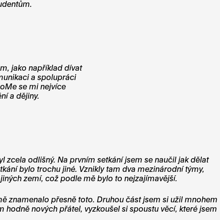
studentům.
, jako například dívat
munikaci a spolupráci
CoMe se mi nejvíce
ní a dějiny.
cela odlišný. Na prvním setkání jsem se naučil jak dělat
etkání bylo trochu jiné. Vznikly tam dva mezinárodní týmy,
z jiných zemí, což podle mě bylo to nejzajímavější.
o mě znamenalo přesně toto. Druhou část jsem si užil mnohem
m hodně nových přátel, vyzkoušel si spoustu věcí, které jsem