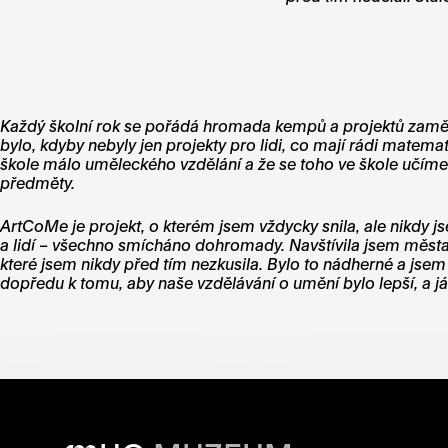
Každý školní rok se pořádá hromada kempů a projektů zaměřen
bylo, kdyby nebyly jen projekty pro lidi, co mají rádi matemati
škole málo uměleckého vzdělání a že se toho ve škole učíme m
předměty.
ArtCoMe je projekt, o kterém jsem vždycky snila, ale nikdy js
a lidí – všechno smícháno dohromady. Navštívila jsem města
které jsem nikdy před tím nezkusila. Bylo to nádherné a jsem
dopředu k tomu, aby naše vzdělávání o umění bylo lepší, a j