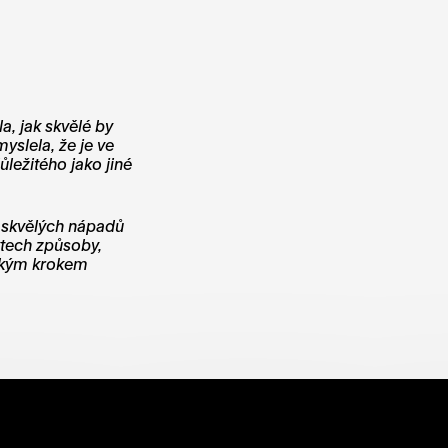
a, jak skvělé by
myslela, že je ve
ležitého jako jiné
ik skvělých nápadů
ktech způsoby,
vským krokem