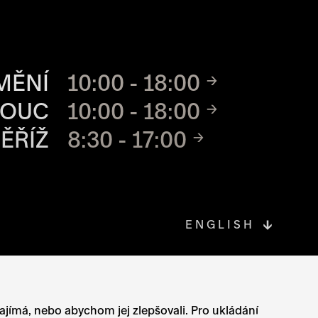
CH MÍST
MĚNÍ
10:00 - 18:00
MOUC
10:00 - 18:00
ĚŘÍŽ
8:30 - 17:00
ENGLISH
OVÉ STRÁNCE
zajímá, nebo abychom jej zlepšovali. Pro ukládání