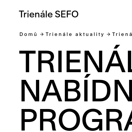
Trienále SEFO
Domů
Trienále aktuality
Trien
TRIENÁ
NABÍDN
PROGR