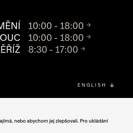
CH MÍST
MĚNÍ
10:00 - 18:00
MOUC
10:00 - 18:00
ĚŘÍŽ
8:30 - 17:00
ENGLISH
OVÉ STRÁNCE
zajímá, nebo abychom jej zlepšovali. Pro ukládání