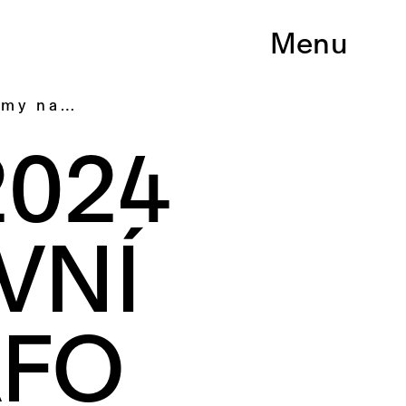
Menu
ramy na…
2024
VNÍ
AFO