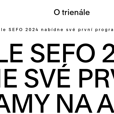
O trienále
ále SEFO 2024 nabídne své první prog
LE SEFO 
E SVÉ PR
AMY NA 