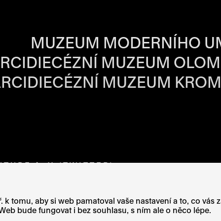
BA JEDNOTLIVÝ
MUZEUM MODERNÍHO U
RCIDIECÉZNÍ MUZEUM OLO
RCIDIECÉZNÍ MUZEUM KROM
VÉ STRÁNCE
OTEVŘE NA NOVÉ STRÁNCE
UTUBE
ODKAZ SE OTEVŘE NA NOVÉ STRÁNCE
X (TWITTER)
ODKAZ SE OTEVŘE NA N
. k tomu, aby si web pamatoval vaše nastavení a to, co vás 
eb bude fungovat i bez souhlasu, s ním ale o něco lépe.