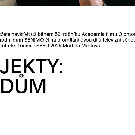
te navštívit už během 59. ročníku Academia filmu Olomouc
hodní dům SENIMO či na promítání dvou dílů televizní série 
urátorka Trienále SEFO 2024 Martina Mertová.
JEKTY:
 DŮM