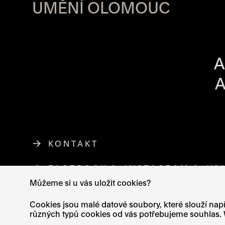
UMĚNÍ OLOMOUC
OTVÍRACÍ DO
A
A
KONTAKT
FACEBOOK
ODKAZ SE OTEVŘE NA NO
INSTAGRAM
ODKAZ SE 
YO
Můžeme si u vás uložit cookies?
Cookies jsou malé datové soubory, které slouží např
různých typů cookies od vás potřebujeme souhlas. W