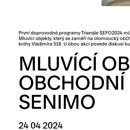
První doprovodné programy Trienále SEFO2024 může
Mluvící objekty, který se zaměří na olomoucký obc
knihy Vladimíra 518. U obou akcí povede diskusi k
MLUVÍCÍ OB
OBCHODNÍ
SENIMO
24 04 2024