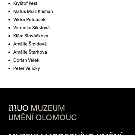
Kryštof Kestl
Matúš Mráz Kristián
Viktor Peloušek
Veronika Sikstová
Klára Slováčková
Amálie Šmídová
Amálie Štarhová
Dorian Velek
Peter Velický
M
UO
MUZEUM
UMĚNÍ OLOMOUC
OTVÍRACÍ DOBA JEDNOTLIVÝ