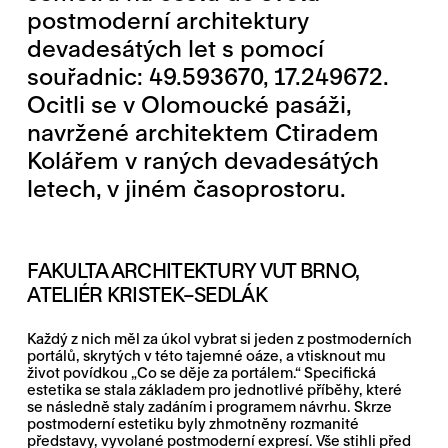
postmoderní architektury
devadesátých let s pomocí
souřadnic: 49.593670, 17.249672.
Ocitli se v Olomoucké pasáži,
navržené architektem Ctiradem
Kolářem v raných devadesátých
letech, v jiném časoprostoru.
FAKULTA ARCHITEKTURY VUT BRNO,
ATELIÉR KRISTEK–SEDLÁK
Každý z nich měl za úkol vybrat si jeden z postmoderních
portálů, skrytých v této tajemné oáze, a vtisknout mu
život povídkou „Co se děje za portálem.“ Specifická
estetika se stala základem pro jednotlivé příběhy, které
se následně staly zadáním i programem návrhu. Skrze
postmoderní estetiku byly zhmotněny rozmanité
představy, vyvolané postmoderní expresí. Vše stihli před