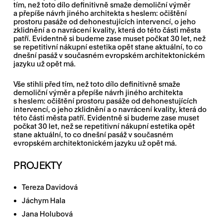
tím, než toto dílo definitivně smaže demoliční výměr
a přepíše návrh jiného architekta s heslem: očištění
prostoru pasáže od dehonestujících intervencí, o jeho
zklidnění a o navrácení kvality, která do této části města
patří. Evidentně si budeme zase muset počkat 30 let, než
se repetitivní nákupní estetika opět stane aktuální, to co
dnešní pasáž v současném evropském architektonickém
jazyku už opět má.
Vše stihli před tím, než toto dílo definitivně smaže
demoliční výměr a přepíše návrh jiného architekta
s heslem: očištění prostoru pasáže od dehonestujících
intervencí, o jeho zklidnění a o navrácení kvality, která do
této části města patří. Evidentně si budeme zase muset
počkat 30 let, než se repetitivní nákupní estetika opět
stane aktuální, to co dnešní pasáž v současném
evropském architektonickém jazyku už opět má.
PROJEKTY
Tereza Davidová
Jáchym Hala
Jana Holubová