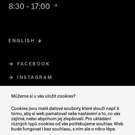
8:30 - 17:00
ENGLISH
FACEBOOK
ODKAZ SE OTEVŘE NA NOVÉ STR
INSTAGRAM
ODKAZ SE OTEVŘE NA NOVÉ STR
YOUTUBE
ODKAZ SE OTEVŘE NA NOVÉ STRÁ
Můžeme si u vás uložit cookies?
X (TWITTER)
ODKAZ SE OTEVŘE NA NOVÉ ST
Cookies jsou malé datové soubory, které slouží např. k
tomu, aby si web pamatoval vaše nastavení a to, co vás
zajímá, nebo abychom jej zlepšovali. Pro ukládání
různých typů cookies od vás potřebujeme souhlas. Web
bude fungovat i bez souhlasu, s ním ale o něco lépe.
MAPA STRÁNEK