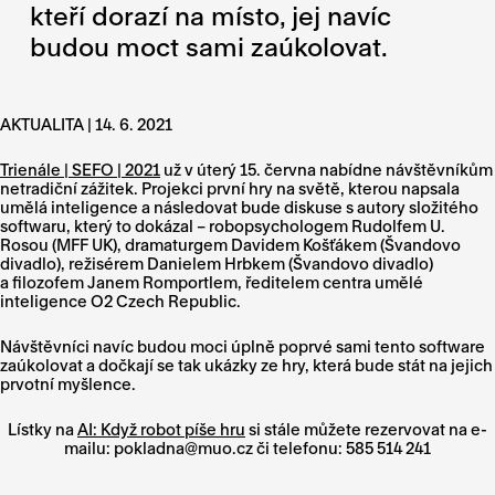
kteří dorazí na místo, jej navíc
budou moct sami zaúkolovat.
AKTUALITA | 14. 6. 2021
Trienále | SEFO | 2021
už v úterý 15. června nabídne návštěvníkům
netradiční zážitek. Projekci první hry na světě, kterou napsala
umělá inteligence a následovat bude diskuse s autory složitého
softwaru, který to dokázal – robopsychologem Rudolfem U.
Rosou (MFF UK), dramaturgem Davidem Košťákem (Švandovo
divadlo), režisérem Danielem Hrbkem (Švandovo divadlo)
a filozofem Janem Romportlem, ředitelem centra umělé
inteligence O2 Czech Republic.
Návštěvníci navíc budou moci úplně poprvé sami tento software
zaúkolovat a dočkají se tak ukázky ze hry, která bude stát na jejich
prvotní myšlence.
Lístky na
AI: Když robot píše hru
si stále můžete rezervovat na e-
mailu: pokladna@muo.cz či telefonu: 585 514 241