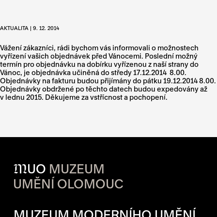
AKTUALITA | 9. 12. 2014
Vážení zákazníci, rádi bychom vás informovali o možnostech
vyřízení vašich objednávek před Vánocemi. Poslední možný
termín pro objednávku na dobírku vyřízenou z naší strany do
Vánoc, je objednávka učiněná do středy 17.12.2014 8.00.
Objednávky na fakturu budou přijímány do pátku 19.12.2014 8.00.
Objednávky obdržené po těchto datech budou expedovány až
v lednu 2015. Děkujeme za vstřícnost a pochopení.
M
UO
MUZEUM
UMĚNÍ OLOMOUC
OTVÍRACÍ DOBA JEDNOTLIVÝ
MUZEUM MODERNÍHO UMĚNÍ