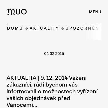
UO
M
MENU
DOMŮ
AKTUALITY
UPOZORNĚNÍ K
04 02 2015
AKTUALITA | 9. 12. 2014 Vážení
zákazníci, rádi bychom vás
informovali o možnostech vyřízení
vašich objednávek před
Vánocemi...