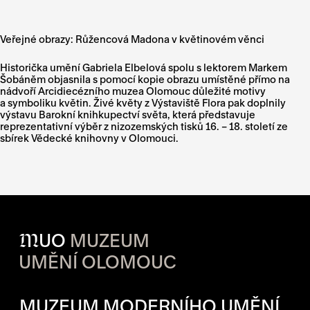
Veřejné obrazy: Růžencová Madona v květinovém věnci
Historička umění Gabriela Elbelová spolu s lektorem Markem
Šobáněm objasnila s pomocí kopie obrazu umístěné přímo na
nádvoří Arcidiecézního muzea Olomouc důležité motivy
a symboliku květin. Živé květy z Výstaviště Flora pak doplnily
výstavu Barokní knihkupectví světa, která představuje
reprezentativní výběr z nizozemských tisků 16. – 18. století ze
sbírek Vědecké knihovny v Olomouci.
M
UO
MUZEUM
UMĚNÍ OLOMOUC
OTVÍRACÍ DOBA JEDNOTLIVÝ
MUZEUM MODERNÍHO UMĚNÍ