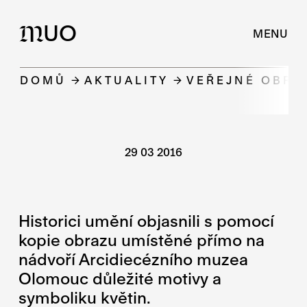
UO
M
MENU
DOMŮ
AKTUALITY
VEŘEJNÉ OBRA
29 03 2016
Historici umění objasnili s pomocí
kopie obrazu umístěné přímo na
nádvoří Arcidiecézního muzea
Olomouc důležité motivy a
symboliku květin.