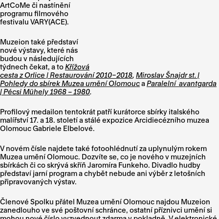
ArtCoMe či nastínění
programu filmového
festivalu VARY(ACE).
Muzeion také představí
nové výstavy, které nás
budou v následujících
týdnech čekat, a to
Křížová
cesta z Orlice | Restaurování 2010–2018
,
Miroslav Šnajdr st. |
Pohledy do sbírek Muzea umění Olomouc
a
Paralelní avantgarda
| Pécsi Mühely 1968 – 1980
.
Profilový medailon tentokrát patří kurátorce sbírky italského
malířství 17. a 18. století a stálé expozice Arcidiecézního muzea
Olomouc Gabriele Elbelové.
V novém čísle najdete také fotoohlédnutí za uplynulým rokem
Muzea umění Olomouc. Dozvíte se, co je nového v muzejních
sbírkách či co skrývá skříň Jaromíra Funkeho. Divadlo hudby
představí jarní program a chybět nebude ani výběr z letošních
připravovaných výstav.
Členové Spolku přátel Muzea umění Olomouc najdou Muzeion
zanedlouho ve své poštovní schránce, ostatní příznivci umění si
mohou nové číslo vyzvednout zdarma v pokladně. V elektronické