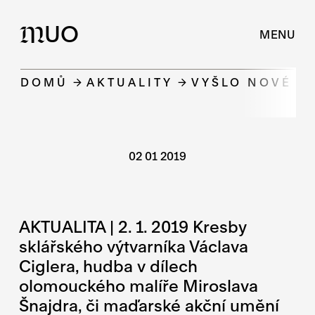
UO
M
MENU
DOMŮ
AKTUALITY
VYŠLO NOVÉ Č
02 01 2019
AKTUALITA | 2. 1. 2019 Kresby
sklářského výtvarníka Václava
Ciglera, hudba v dílech
olomouckého malíře Miroslava
Šnajdra, či maďarské akční umění