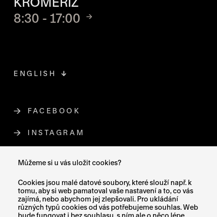
KROMĚŘÍŽ
8:30 - 17:00
ENGLISH
FACEBOOK
ODKAZ SE OTEVŘE NA NOVÉ STR
INSTAGRAM
ODKAZ SE OTEVŘE NA NOVÉ STR
YOUTUBE
ODKAZ SE OTEVŘE NA NOVÉ STRÁ
Můžeme si u vás uložit cookies?
X (TWITTER)
ODKAZ SE OTEVŘE NA NOVÉ ST
Cookies jsou malé datové soubory, které slouží např. k
tomu, aby si web pamatoval vaše nastavení a to, co vás
zajímá, nebo abychom jej zlepšovali. Pro ukládání
různých typů cookies od vás potřebujeme souhlas. Web
bude fungovat i bez souhlasu, s ním ale o něco lépe.