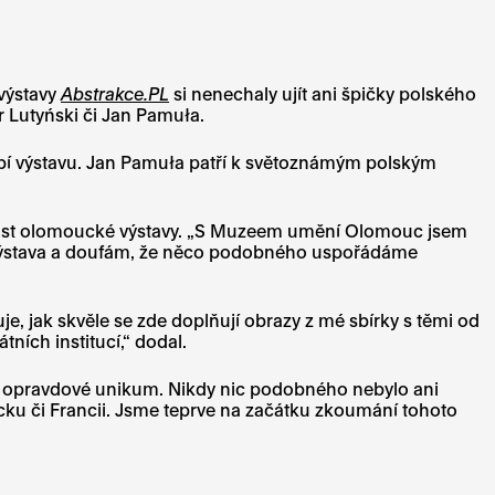
výstavy
Abstrakce.PL
si nenechaly ujít ani špičky polského
 Lutyński či Jan Pamuła.
zdobí výstavu. Jan Pamuła patří k světoznámým polským
tší část olomoucké výstavy. „S Muzeem umění Olomouc jsem
vá výstava a doufám, že něco podobného uspořádáme
, jak skvěle se zde doplňují obrazy z mé sbírky s těmi od
ních institucí,“ dodal.
je opravdové unikum. Nikdy nic podobného nebylo ani
cku či Francii. Jsme teprve na začátku zkoumání tohoto