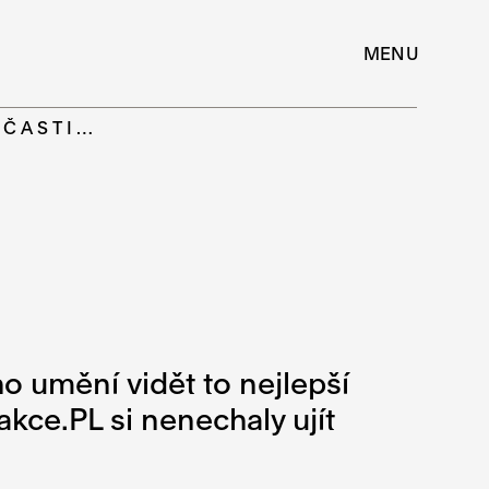
MENU
ÚČASTI…
 umění vidět to nejlepší
kce.PL si nenechaly ujít