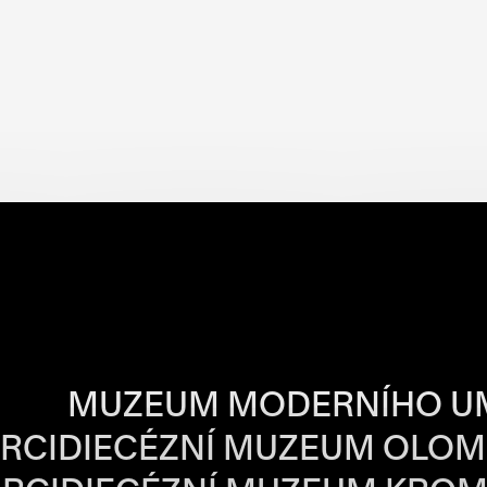
BA JEDNOTLIVÝ
MUZEUM MODERNÍHO U
RCIDIECÉZNÍ MUZEUM OLO