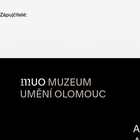
Zápujčitelé:
M
UO
MUZEUM
UMĚNÍ OLOMOUC
OTVÍRACÍ DO
A