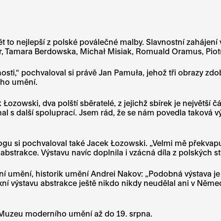
o nejlepší z polské poválečné malby. Slavnostní zahájení 
r, Tamara Berdowska, Michał Misiak, Romuald Oramus, Piotr
čnosti,“ pochvaloval si právě Jan Pamuła, jehož tři obrazy 
ého umění.
k Łozowski, dva polští sběratelé, z jejichž sbírek je nejvě
váhal s další spoluprací. Jsem rád, že se nám povedla tako
gu si pochvaloval také Jacek Łozowski. „Velmi mě překvapuje
rakce. Výstavu navíc doplnila i vzácná díla z polských stát
ktní umění, historik umění Andrei Nakov: „Podobná výstava 
ní výstavu abstrakce ještě nikdo nikdy neudělal ani v Něme
 v Muzeu moderního umění
až do 19. srpna
.