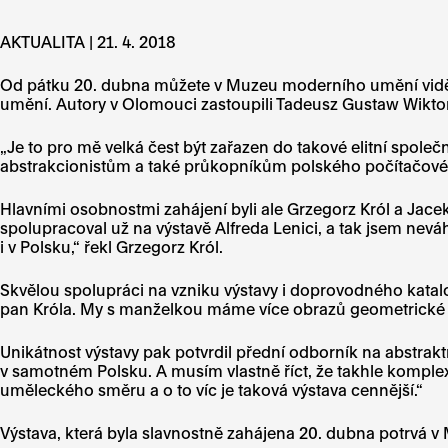
AKTUALITA | 21. 4. 2018
Od pátku 20. dubna můžete v Muzeu moderního umění vidět t
umění. Autory v Olomouci zastoupili Tadeusz Gustaw Wikto
„Je to pro mě velká čest být zařazen do takové elitní spole
abstrakcionistům a také průkopníkům polského počítačov
Hlavními osobnostmi zahájení byli ale Grzegorz Król a Jace
spolupracoval už na výstavě Alfreda Lenici, a tak jsem ne
i v Polsku,“ řekl Grzegorz Król.
Skvělou spolupráci na vzniku výstavy i doprovodného katalo
pan Króla. My s manželkou máme více obrazů geometrické abst
Unikátnost výstavy pak potvrdil přední odborník na abstra
v samotném Polsku. A musím vlastně říct, že takhle komplex
uměleckého směru a o to víc je taková výstava cennější.“
Výstava, která byla slavnostně zahájena 20. dubna potrvá