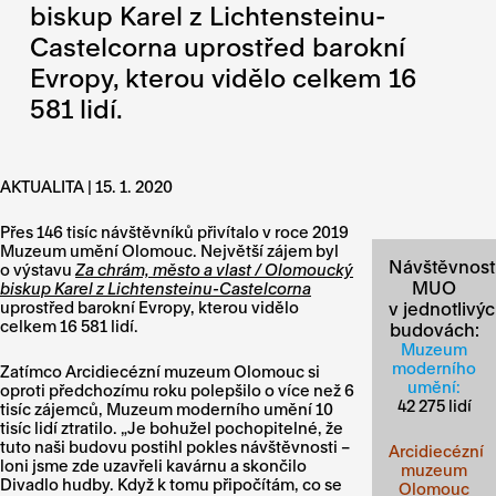
biskup Karel z Lichtensteinu-
Castelcorna uprostřed barokní
Evropy, kterou vidělo celkem 16
581 lidí.
AKTUALITA | 15. 1. 2020
Přes 146 tisíc návštěvníků přivítalo v roce 2019
Muzeum umění Olomouc. Největší zájem byl
Návštěvnost
o výstavu
Za chrám, město a vlast / Olomoucký
MUO
biskup Karel z Lichtensteinu-Castelcorna
uprostřed barokní Evropy, kterou vidělo
v jednotlivý
celkem 16 581 lidí.
budovách:
Muzeum
moderního
Zatímco Arcidiecézní muzeum Olomouc si
umění:
oproti předchozímu roku polepšilo o více než 6
42 275 lidí
tisíc zájemců, Muzeum moderního umění 10
tisíc lidí ztratilo. „Je bohužel pochopitelné, že
tuto naši budovu postihl pokles návštěvnosti –
Arcidiecézní
loni jsme zde uzavřeli kavárnu a skončilo
muzeum
Divadlo hudby. Když k tomu připočítám, co se
Olomouc