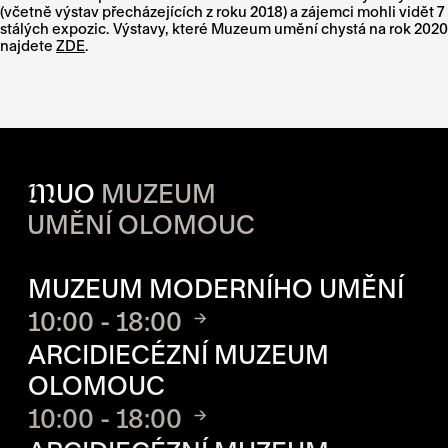
(včetně výstav přecházejících z roku 2018) a zájemci mohli vidět 7
stálých expozic. Výstavy, které Muzeum umění chystá na rok 2020
najdete
ZDE
.
M
UO
MUZEUM
UMĚNÍ OLOMOUC
OTVÍRACÍ DOBA JEDNOTLIVÝ
MUZEUM MODERNÍHO UMĚNÍ
10:00 - 18:00
ARCIDIECÉZNÍ MUZEUM
OLOMOUC
10:00 - 18:00