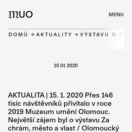
UO
M
MENU
DOMŮ
AKTUALITY
VÝSTAVU O OL
15 01 2020
AKTUALITA | 15. 1. 2020 Přes 146
tisíc návštěvníků přivítalo v roce
2019 Muzeum umění Olomouc.
Největší zájem byl o výstavu Za
chrám, město a vlast / Olomoucký