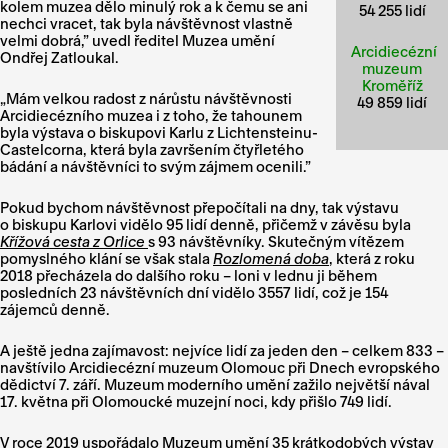
kolem muzea dělo minulý rok a k čemu se ani
54 255 lidí
nechci vracet, tak byla návštěvnost vlastně
velmi dobrá,” uvedl ředitel Muzea umění
Arcidiecézní
Ondřej Zatloukal.
muzeum
Kroměříž
„Mám velkou radost z nárůstu návštěvnosti
49 859 lidí
Arcidiecézního muzea i z toho, že tahounem
byla výstava o biskupovi Karlu z Lichtensteinu-
Castelcorna, která byla završením čtyřletého
bádání a návštěvníci to svým zájmem ocenili.”
Pokud bychom návštěvnost přepočítali na dny, tak výstavu
o biskupu Karlovi vidělo 95 lidí denně, přičemž v závěsu byla
Křížová cesta z Orlice
s 93 návštěvníky. Skutečným vítězem
pomyslného klání se však stala
Rozlomená doba
, která z roku
2018 přecházela do dalšího roku – loni v lednu ji během
posledních 23 návštěvních dní vidělo 3557 lidí, což je 154
zájemců denně.
A ještě jedna zajímavost: nejvíce lidí za jeden den – celkem 833 –
navštívilo Arcidiecézní muzeum Olomouc při Dnech evropského
dědictví 7. září. Muzeum moderního umění zažilo největší nával
17. května při Olomoucké muzejní noci, kdy přišlo 749 lidí.
V roce 2019 uspořádalo Muzeum umění 35 krátkodobých výstav