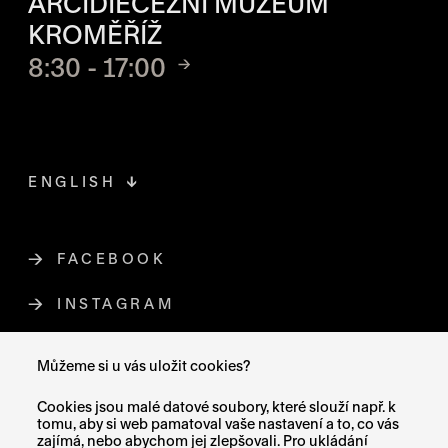
ARCIDIECÉZNÍ MUZEUM
KROMĚŘÍŽ
8:30 - 17:00
ENGLISH
FACEBOOK
ODKAZ SE OTEVŘE NA NOVÉ STR
INSTAGRAM
ODKAZ SE OTEVŘE NA NOVÉ STR
YOUTUBE
ODKAZ SE OTEVŘE NA NOVÉ STRÁ
Můžeme si u vás uložit cookies?
X (TWITTER)
ODKAZ SE OTEVŘE NA NOVÉ ST
Cookies jsou malé datové soubory, které slouží např. k
tomu, aby si web pamatoval vaše nastavení a to, co vás
zajímá, nebo abychom jej zlepšovali. Pro ukládání