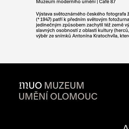
Muzeum moderního umění | Café 87
Výstava světoznámého českého fotografa ži
(* 1947) patří k předním světovým fotožurn
jedinečným způsobem zachytil též země výc
slavných osobností z oblasti kultury (herců
výběr ze snímků Antonína Kratochvíla, kter
M
UO
MUZEUM
UMĚNÍ OLOMOUC
OTVÍRACÍ DO
A