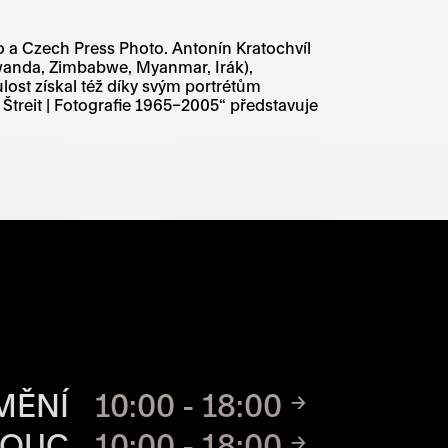
o a Czech Press Photo. Antonín Kratochvíl
(Rwanda, Zimbabwe, Myanmar, Irák),
ost získal též díky svým portrétům
 Štreit | Fotografie 1965–2005“ představuje
CH MÍST
MĚNÍ
10:00 - 18:00
MOUC
10:00 - 18:00