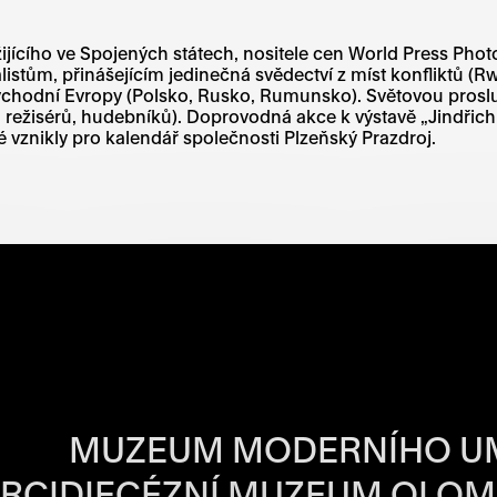
jícího ve Spojených státech, nositele cen World Press Phot
alistům, přinášejícím jedinečná svědectví z míst konfliktů 
hodní Evropy (Polsko, Rusko, Rumunsko). Světovou proslul
, režisérů, hudebníků). Doprovodná akce k výstavě „Jindřich
é vznikly pro kalendář společnosti Plzeňský Prazdroj.
BA JEDNOTLIVÝ
MUZEUM MODERNÍHO U
RCIDIECÉZNÍ MUZEUM OLO