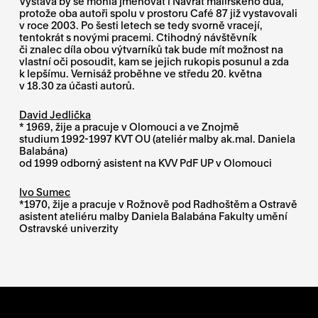
Výstava by se mohla jmenovat i Návrat malířského dua,
protože oba autoři spolu v prostoru Café 87 již vystavovali
v roce 2003. Po šesti letech se tedy svorně vracejí,
tentokrát s novými pracemi. Ctihodný návštěvník
či znalec díla obou výtvarníků tak bude mít možnost na
vlastní oči posoudit, kam se jejich rukopis posunul a zda
k lepšímu. Vernisáž proběhne ve středu 20. května
v 18.30 za účasti autorů.
David Jedlička
* 1969, žije a pracuje v Olomouci a ve Znojmě
studium 1992-1997 KVT OU (ateliér malby ak.mal. Daniela
Balabána)
od 1999 odborný asistent na KVV PdF UP v Olomouci
Ivo Sumec
*1970, žije a pracuje v Rožnově pod Radhoštěm a Ostravě
asistent ateliéru malby Daniela Balabána Fakulty umění
Ostravské univerzity