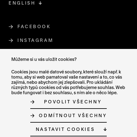
ENGLISH
FACEBOOK
ODKAZ SE OTEVŘE NA NOVÉ STR
INSTAGRAM
ODKAZ SE OTEVŘE NA NOVÉ STR
YOUTUBE
ODKAZ SE OTEVŘE NA NOVÉ STRÁ
Můžeme si u vás uložit cookies?
X (TWITTER)
ODKAZ SE OTEVŘE NA NOVÉ ST
Cookies jsou malé datové soubory, které slouží např. k
tomu, aby si web pamatoval vaše nastavení a to, co vás
zajímá, nebo abychom jej zlepšovali. Pro ukládání
různých typů cookies od vás potřebujeme souhlas. Web
bude fungovat i bez souhlasu, s ním ale o něco lépe.
MAPA STRÁNEK
POVOLIT VŠECHNY
PROHLÁŠENÍ O PŘÍSTUPNOSTI
GDPR
O COOKIES
ODMÍTNOUT VŠECHNY
NASTAVENÍ COOKIES
© MUZEUM UMĚNÍ OLOMOUC 2023
NASTAVIT COOKIES