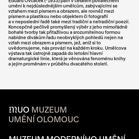
Eduard Ovčáček (*1933) patří v českém poválečném
umění k nejdůslednějším umělcům, zabývajícími se
vztahem mezi písmem a obrazem, ale rovněž mezi
písmem a plastikou nebo objektem či fotografií
a v neposlední řadě také mezi tradiční a netradiční poezií.
Koncepčně pečlivě promyšlený výběr z jeho mimořádně
bohaté tvorby tak přitažlivou a srozumitelnou formou
nabídne divákům řadu neobvyklých pohledů nejen na
vztah mezi obrazem a písmem, jež, aniž si to
uvědomujeme, nás provází na každém kroku. Umělcova
výstava tak ústrojně zapadá do letošní hlavní
dramaturgické linie, která je věnována fenoménu knihy
a jejím proměnám v průběhu dvacátého století.
M
UO
MUZEUM
UMĚNÍ OLOMOUC
OTVÍRACÍ DOBA JEDNOTLIVÝ